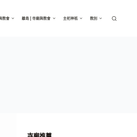
廟與教會
離島 | 寺廟與教會
主祀神祇
教別
寺廟推薦