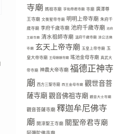
寺廟
廣澤尊
媽祖寺廟
寺廟
孚佑帝君寺廟
明明上帝寺廟
王寺廟
朱府千
文衡聖帝寺廟
池府千歲寺廟
李府千歲寺廟
歲寺廟
池府
清水祖師寺廟
溫府千歲寺廟
濟公活佛
王爺寺廟
玄天上帝寺廟
玉
玉皇上帝寺廟
寺廟
瑤池金母寺廟
皇大帝寺廟
真武大
王母娘娘寺廟
]
福德正神寺
神農大帝寺廟
帝寺廟
廟
觀世音菩
西方三聖寺廟
西王金母寺廟
薩寺廟
觀音佛祖寺廟
觀音大士寺廟
釋迦牟尼佛寺
觀音菩薩寺廟
廟
關聖帝君寺廟
開漳聖王寺廟
阿彌陀佛寺廟