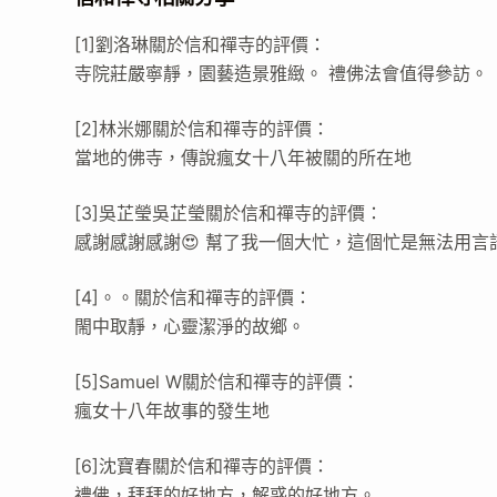
[1]劉洛琳關於信和禪寺的評價：
寺院莊嚴寧靜，園藝造景雅緻。 禮佛法會值得參訪。
[2]林米娜關於信和禪寺的評價：
當地的佛寺，傳說瘋女十八年被關的所在地
[3]吳芷瑩吳芷瑩關於信和禪寺的評價：
感謝感謝感謝😍 幫了我一個大忙，這個忙是無法用言語
[4]。。關於信和禪寺的評價：
閙中取靜，心靈潔淨的故鄉。
[5]Samuel W關於信和禪寺的評價：
瘋女十八年故事的發生地
[6]沈寶春關於信和禪寺的評價：
禮佛，拜拜的好地方，解惑的好地方。