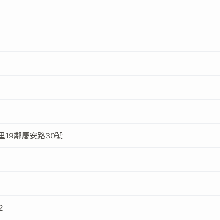
19鄰慶安路30號
2