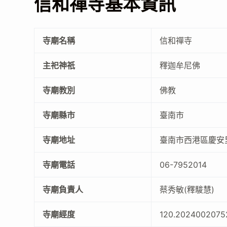
信和禪寺基本資訊
寺廟名稱
信和禪寺
主祀神祇
釋迦牟尼佛
寺廟教別
佛教
寺廟縣市
臺南市
寺廟地址
臺南市西港區慶安里
寺廟電話
06-7952014
寺廟負責人
蔡秀敏(釋駿慧)
寺廟經度
120.2024002075