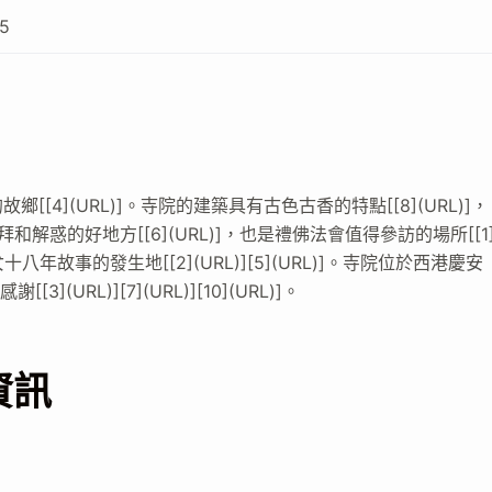
25
4](URL)]。寺院的建築具有古色古香的特點[[8](URL)]，
拜和解惑的好地方[[6](URL)]，也是禮佛法會值得參訪的場所[[1
年故事的發生地[[2](URL)][5](URL)]。寺院位於西港慶安
(URL)][7](URL)][10](URL)]。
資訊