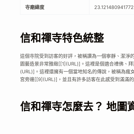
寺廟緯度
23.12148094177
信和禪寺特色統整
這個寺院受到訪客的好評，被稱讚為一個寧靜、潔淨的故鄉[[
園藝造景非常雅緻[[1](URL)]。這裡是個適合禮佛、拜
(URL)]。這裡還擁有一個當地知名的傳說，被稱為瘋女十八
宮旁邊[[9](URL)]，並且有許多訪客在此感受到滿滿的感謝[[3]
信和禪寺怎麼去？ 地圖