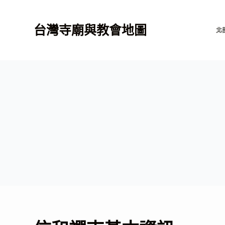
跳
至
台灣寺廟與教會地圖
北
主
要
內
容