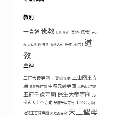
教別
佛教
一貫道
其他(儒教)
其他(佛教)
天帝
道
彌勒大道
理教
軒轅教
天德聖教
天道
教
教
主神
三山國王寺
三官大帝寺廟
三寶佛寺廟
廟
中壇元帥寺廟
九天玄女寺廟
三府王爺寺廟
五府千歲寺廟
保生大帝寺廟
北
極玄天上帝寺廟
土地公寺廟
吳府千歲寺廟
天上聖母
地藏王菩薩寺廟
大眾爺寺廟