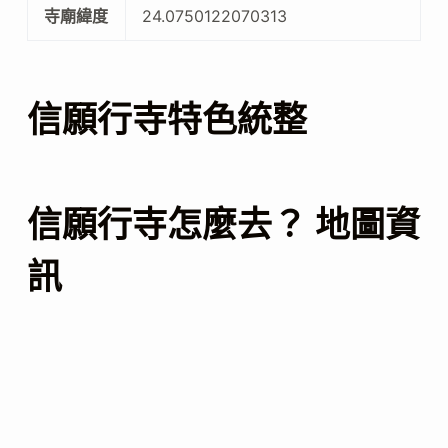
寺廟緯度
24.0750122070313
信願行寺特色統整
信願行寺怎麼去？ 地圖資
訊