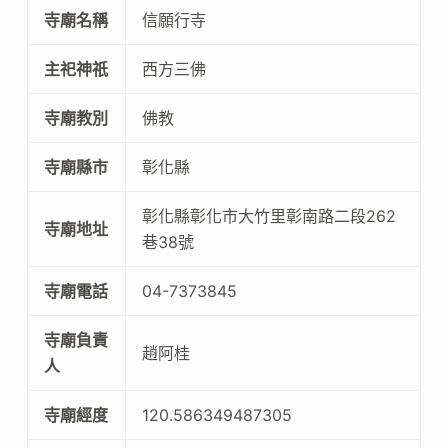
寺廟名稱
信願行寺
主祀神祇
西方三佛
寺廟教別
佛教
寺廟縣市
彰化縣
彰化縣彰化市大竹里彰南路二段262
寺廟地址
巷38號
寺廟電話
04-7373845
寺廟負責
趙阿桂
人
寺廟經度
120.586349487305