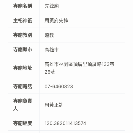
寺廟名稱
先鋒廟
主祀神祇
周黃府先鋒
寺廟教別
道教
寺廟縣市
高雄市
高雄市林園區頂厝里頂厝路133巷
寺廟地址
26號
寺廟電話
07-6460823
寺廟負責
周黃正訓
人
寺廟經度
120.382011413574