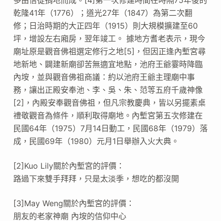
乾隆41年（1776）；道光27年（1847）為第二次翻
修；日治時期的大正四年（1915）則大規模擴建至60
坪，增設左右廂房，翌年竣工。 據地方耆老表示，現今
廟址原是觀音佛祖選定修行之地[5]，但因正逢內塹宮尋
地新地、闢建新廟卻苦無適宜地點，池府王爺霎時降臨
內垵，並與觀音佛祖商議：約以池府王爺主理廟中事
務，讓出正殿安奉池、李、吳、朱、范等五府千歲神像
[2]，內殿安奉觀音佛祖，但凡宗教慶典，皆以另擺素桌
禮敬觀音為條件，順利取得廟地。內塹宮第五次修建在
民國64年（1975）7月14日動工，民國68年（1979）落
成，民國69年（1980）元月1日舉辦入火大典。
[2]Kuo Lily關於內塹宮的評價：
路過下來雙手拜拜，只是太淡季，想吃的都沒開
[3]May Weng關於內塹宮的評價：
朋友的老家神廟 內垵的信仰中心