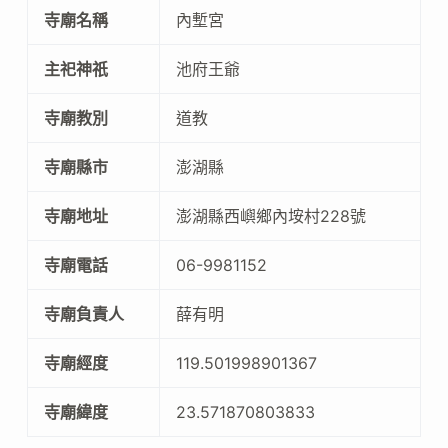
寺廟名稱
內塹宮
主祀神祇
池府王爺
寺廟教別
道教
寺廟縣市
澎湖縣
寺廟地址
澎湖縣西嶼鄉內垵村228號
寺廟電話
06-9981152
寺廟負責人
薛有明
寺廟經度
119.501998901367
寺廟緯度
23.571870803833