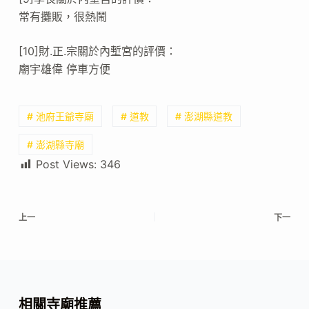
常有攤販，很熱鬧
[10]財.正.宗關於內塹宮的評價：
廟宇雄偉 停車方便
# 池府王爺寺廟
# 道教
# 澎湖縣道教
# 澎湖縣寺廟
Post Views:
346
上一
下一
相關寺廟推薦