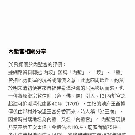
內塹宮相關分享
[1]飛翔關於內塹宮的評價：
據網路資料轉述 內垵」舊稱「內塹」，「垵」、「塹」
皆指地勢低窪的坑谷或灣澳之意，此處四周環丘，約莫
於明末清初便有來自福建泉漳沿海的居民移居而來，也
一併將原鄉宗教信仰（道、佛、儒）引入。[3]內塹宮之
起建可追溯清代康熙40年（1701），主祀的池府王爺據
傳係由鄰村外垵溫王宮分香而來，時人稱「池王廟」，
因當時村落地名為內塹，又名「內塹宮」。 內塹宮現貌
乃奠基第五次重建，今總佔地110坪，廟庭面積75坪，
多由信徒捐地而成。[4]第一次修建時間在時隔75年後的