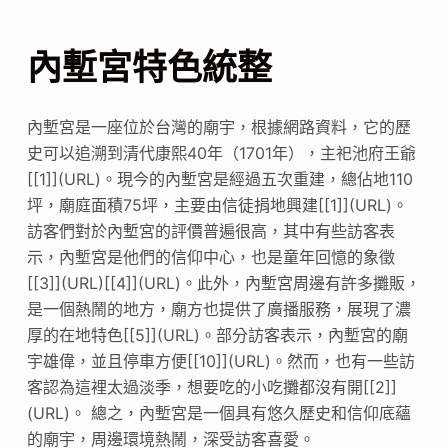
內塹宮特色統整
內塹宮是一座位於台灣的廟宇，根據網路資料，它的歷
史可以追溯到清代康熙40年（1701年），主祀池府王爺
[[1]](URL)。現今的內塹宮是經過五次重建，總佔地110
坪，廟庭面積75坪，主要由信徒捐地興建[[1]](URL)。
訪客們對於內塹宮的評價普遍很高，其中有些訪客表
示，內塹宮是他們的信仰中心，也是童年回憶的象徵
[[3]](URL)[[4]](URL)。此外，內塹宮周邊有許多攤販，
是一個熱鬧的地方，廟方也提供了廣播服務，展現了濃
厚的在地特色[[5]](URL)。部分訪客表示，內塹宮的廟
宇雄偉，並且停車方便[[10]](URL)。然而，也有一些訪
客認為這裡太過淡季，想要吃的小吃攤都沒有開[[2]]
(URL)。 總之，內塹宮是一個具有悠久歷史和信仰底蘊
的廟宇，周邊環境熱鬧，深受訪客喜愛。