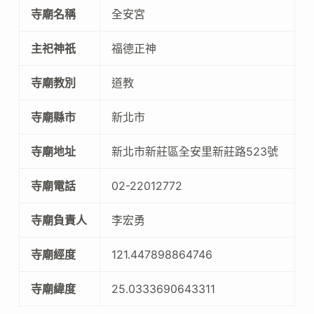
寺廟名稱
全安宮
主祀神祇
福德正神
寺廟教別
道教
寺廟縣市
新北市
寺廟地址
新北市新莊區全安里新莊路523號
寺廟電話
02-22012772
寺廟負責人
李宏勇
寺廟經度
121.447898864746
寺廟緯度
25.0333690643311