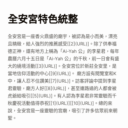
全安宮特色統整
全安宮是一座香火鼎盛的廟宇，被認為是小而美，漂亮
且精緻，給人強烈的推薦感受[[2](URL)]。除了供奉福
德正神，還有地方上稱為「Ai-Yah 公」的李星君，每年
農曆六月十五日是「Ai-Yah 公」的千秋，前一日會有盛
大的繞境活動[[3](URL)]。全安宮位於新莊全安里，是
當地信仰活動的中心[[9](URL)]。 廟方設有閱覽室和K
中，讓人忍不住讚美[[7](URL)]。訪客評論中提到李星
君靈驗，廟方人好[[8](URL)]，甚至連路過的人都會被
虎爺給吸引[[5](URL)]。有人認為李星君非常靈驗而千
秋慶祝活動值得恭祝[[1](URL)][[10](URL)]。總的來
說，全安宮是一座靈驗的宮廟，吸引了許多信眾前來朝
聖。