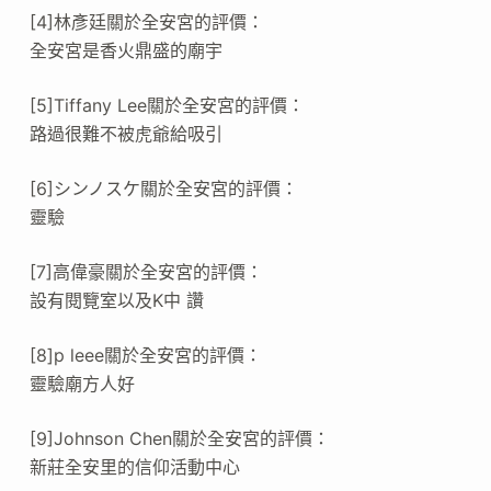
[4]林彥廷關於全安宮的評價：
全安宮是香火鼎盛的廟宇
[5]Tiffany Lee關於全安宮的評價：
路過很難不被虎爺給吸引
[6]シンノスケ關於全安宮的評價：
靈驗
[7]高偉豪關於全安宮的評價：
設有閱覽室以及K中 讚
[8]p leee關於全安宮的評價：
靈驗廟方人好
[9]Johnson Chen關於全安宮的評價：
新莊全安里的信仰活動中心