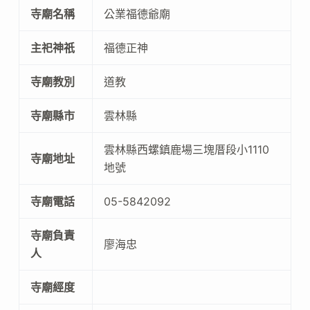
寺廟名稱
公業福德爺廟
主祀神祇
福德正神
寺廟教別
道教
寺廟縣市
雲林縣
雲林縣西螺鎮鹿場三塊厝段小1110
寺廟地址
地號
寺廟電話
05-5842092
寺廟負責
廖海忠
人
寺廟經度