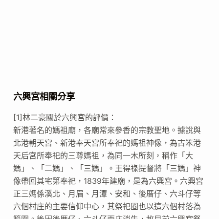
六興宮相關分享
[1]林二豪關於六興宮的評價：
新港著名的媽祖廟，各廟常來參香的宗教聖地。據說與
北港朝天宮、新港奉天宮所奉祀的媽祖神像，為古笨港
天后宮所奉祀的三尊媽祖，為同一木所刻，稱作「大
媽」、「二媽」、「三媽」。王得祿提督將「三媽」神
像帶回其宅第奉祀，1839年建廟，是為六興宮。六興宮
正三媽係溪北、月眉、月潭、安和、後厝仔、六斗仔等
六個村庄的主要信仰中心，其祭祀圈也以這六個村落為
範圍。後因後厝仔、六斗仔兩庄消失，故目前六興宮祭