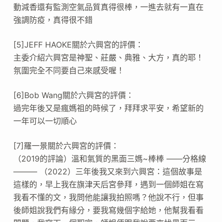
動減香還有監測空氣品質真得很棒，一進去就有一直在
強調防疫，真得很不錯
[5]JEFF HAOKE關於六興宮的評價：
主委介紹六興宮是神聖、莊嚴、典雅、大方，真的耶！
氛圍完全不同要自己來感受喔！
[6]Bob Wang關於六興宮的評價：
過完年後又是瘋媽祖的時候了，拜拜求平安，希望新的
一年可以一切順心
[7]羅一景關於六興宮的評價：
（2019的評論）溫和氣質的黑面三媽~棒棒 ——分格線
——— （2022）三年後我又來到六興宮：這個故事是
這樣的，早上我在旗津天后宮參拜，遇到一個師姐在寫
我看不懂的文，我問他能讓我拍照嗎？他說不行，但事
後師姐說我們有緣分，要我寫幾個字給她，他幫我看看