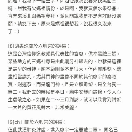
問題，我寫下一個聖字，師姐便跟我說要來找黑面三
媽，說我有欠媽祖情份，於是啊，我就買個水果祭品，
直奔來溪北跟媽祖參拜，並且問說我是不是有許願沒還
願？執筊下去，原來是媽祖很想我，說我很久沒來
了：）
[8]胡惠珠關於六興宮的評價：
這是台灣信仰道教頗具代表性的宮廟，供奉黑臉三媽，
某些地方的三媽神尊是由此廟分神過去的，也就是這裡
是最早的母神。廟基範圍並不是很大，但內部雕刻、繪
畫相當講究，尤其門神的畫像不同於其他廟宇的秦叔
寶、尉遲恭，而是龍門神，且是立體雕塑，是全台獨一
無二。我們去的時候是平日，廟中安靜而肅穆，令人心
生虔敬之心。如果在二～三月到訪，就可以欣賞到附近
一大片的黃花風鈴木，非常美麗。
[9]ch H關於六興宮的評價：
值此武漢肺炎肆虐，進入廟宇一定要戴口罩。 聞名已