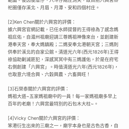
祀圈僅存溪北、月眉、月潭、安和四個村庄。
[2]Ken Chen關於六興宮的評價：
據六興宮官網記載，已任水師提督的王得祿為了感念媽
祖庇佑，自湄州祖廟迎請三尊媽祖神像來台，並創建新
港奉天宮，奉大媽鎮殿；二媽安奉北港朝天宮；三媽則
供奉於溪北的自家公館。清道光六年(西元1826年)王得
祿協助剿滅匪犯，深感冥冥中有三媽護佑，於是在府宅
右側創建「六興宮」。時值清道光六年(西元1826年)，
也取意六境合興、六穀興農、六畜興旺！
[3]石榮泰關於六興宮的評價：
媽祖大道~五家媽祖廟中的一員！每一家媽祖廟多早上
百年的老廟！六興宮最特別的石包木大柱~。
[4]Vicky Chen關於六興宮的評價：
笨港衍生出來的三廟之一，廟宇本身也是古色古香，自