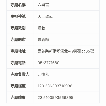
寺廟名稱
六興宮
主祀神祇
天上聖母
寺廟教別
道教
寺廟縣市
嘉義縣
寺廟地址
嘉義縣新港鄉溪北村9鄰溪北65號
寺廟電話
05-3771680
寺廟負責人
江筱芃
寺廟經度
120.336303710938
寺廟緯度
23.5100593566895