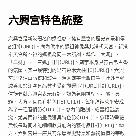
六興宮特色統整
六興宮是新港著名的媽祖廟，擁有豐富的歷史背景和傳
說[[1](URL)]。廟內供奉的媽祖神像與北港朝天宮、新港
奉天宮所奉祀的媽祖為同一木所刻，稱作「大媽」、
「二媽」、「三媽」[[1](URL)]。廟宇本身具有古色古香
的氛圍，其中最特別的是石包木大柱[[3](URL)]。六興
宮非常注重防疫和環保，進入廟宇需戴口罩，此外自動
減香和監測空氣品質也受到讚譽[[4](URL)][9](URL)]。
信徒們對六興宮表示好評，認為氛圍神聖、莊嚴、典
雅、大方，且具有特色[[5](URL)]。每年拜神求平安成
為了一種習慣[[6](URL)]。廟內的雕刻、繪畫相當講
究，尤其門神的畫像獨具特色[[8](URL)]。參拜時需花
費較長時間才能細細欣賞廟內的藝術品[[9](URL)]。總
之，六興宮是一座具有深厚歷史背景和藝術價值的宗教