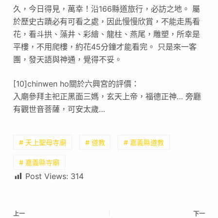
久，今日得見，萬幸！沿166縣道旅行，必訪之地。 屬
於歷史古蹟必有可看之處，因此慢慢欣賞，不能走馬看
花，看斗拱、藻井、彩繪、龍柱、燕尾，雕塑，所幸是
平樓，不用爬樓，約花45分鐘才能看完。 只是來一客
團，發天語與神通，覺得不妥。
[10]chinwen ho關於六興宮的評價：
入廟參拜主祀正黑面三媽，玄天上帝，福德正神… 旁廳
有觀世音菩薩，可安太歲…
# 天上聖母寺廟
# 道教
# 嘉義縣道教
# 嘉義縣寺廟
Post Views:
314
上一
下一