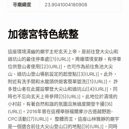
寺廟緯度
23.9041004180908
加德宮特色統整
這座環境清幽的廟宇主祀玄天上帝，是前往登大尖山和
過坑山的最佳停車處[[1](URL)]。周邊環境安靜，有停車
位供登山者使用[[2](URL)]，也可作為前往魚池大尖
山、過坑山登山導航設定的起登點[[3](URL)]。此外，
附近有洗手間和水龍頭供遊客簡單盥洗[[1](URL)]。 許
多登山者在此擺設攀登大尖山和過坑山[[4](URL)]，同
時也不忘向玄天上帝參拜[[5](URL)]。此地位於清境的
小村莊，有著自然和諧的氛圍且無過度開發干擾[[6]
(URL)]。2016年曾在這裡舉辦福爾摩沙古道越野跑-
CPC活動[[7](URL)]。 整體而言，這座山林雅靜的廟宇
是一個適合前往大尖山登山口的地點[[9](URL)]，同時