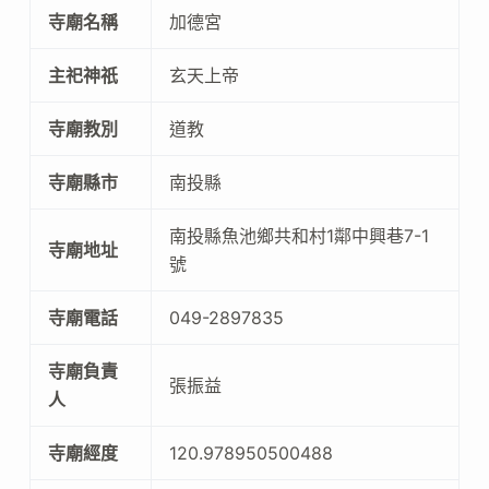
寺廟名稱
加德宮
主祀神祇
玄天上帝
寺廟教別
道教
寺廟縣市
南投縣
南投縣魚池鄉共和村1鄰中興巷7-1
寺廟地址
號
寺廟電話
049-2897835
寺廟負責
張振益
人
寺廟經度
120.978950500488