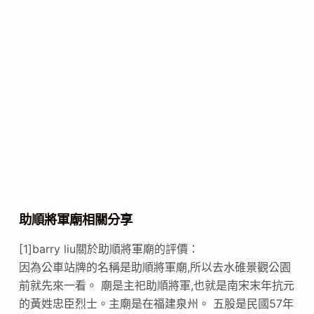
助順將軍廟相關分享
[1]barry liu關於助順將軍廟的評價：
因為公車站牌的名稱是助順將軍廟,所以去水碓景觀公園
前就先來一看。 廟是主祀助順將軍,也就是南宋末年抗元
的黃姓忠臣烈士。主廟是在福建泉州。 五股是民國57年