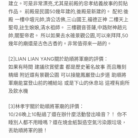
建立。可是非常漂亮,尤其是前殿的忠孝結義故事的剪貼
作品。 前殿是民國50幾年建的,後殿是新建的。 配祀:後
殿 一樓中壇元帥,濟公活佛,三山國王,福德正神 二樓天上
聖母,註生娘娘,清水祖師。 三樓觀音菩薩,中路財神趙元
帥,關聖帝君。 所以如果去水碓景觀公園,可以來拜拜,50
幾年的廟還是古色古香的。非常值得來一趟的。
[2]LIAN LIAN YANG關於助順將軍廟的評價：
如果有時間 建議欣賞壁畫 都是歷史著名故事 而且雕刻
精細 附近還有景觀公園 可以接龍鳳巖登山步道 助順將
軍廟能當登山前的補給站 或是下山的休息站 這裡有廁所
及飲水機
[3]林孝宇關於助順將軍廟的評價：
10/26晚上10點過了還在辦什麼活動發出噪音？！ 你不
睡別人都不用睡嗎？還在燒金紙製造空氣污染跟垃圾，
丟助順將軍的臉！