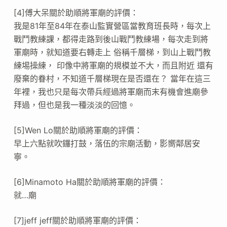
[4]傅大呆關於助順將軍廟的評價：
我是81年至84年在泰山監實營區當教育班長時，每次上
戰鬥教練課，都得走路到後山戰鬥教練場，每次走到將
軍廟時，就知道要右轉走上 俗稱千層梯，到山上戰鬥教
練埸操練， 印像中將軍廟的規模並不大，而且附近 還有
廢棄的眷村，不知道千層梯現在是否還在？ 當年在這三
年裡，我也只是每次帶兵經過將軍廟而末有機會進廟參
拜過，但也是我一種淡淡的回憶。
[5]Wen Lo關於助順將軍廟的評價：
早上六點就吹鑼打鼓，落伍的宗廟活動，影嚮鄰居安
寧。
[6]Minamoto Ha關於助順將軍廟的評價：
就…廟
[7]jeff jeff關於助順將軍廟的評價：