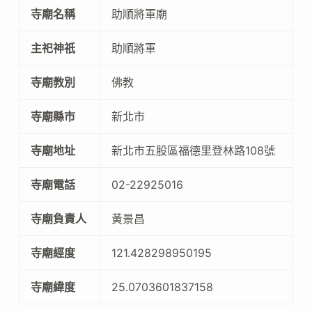
寺廟名稱
助順將軍廟
主祀神祇
助順將軍
寺廟教別
佛教
寺廟縣市
新北市
寺廟地址
新北市五股區福德里登林路108號
寺廟電話
02-22925016
寺廟負責人
黃景昌
寺廟經度
121.428298950195
寺廟緯度
25.0703601837158