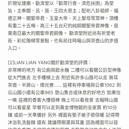
於現址建廟，勸濟堂以『勸眾行善、濟危扶困』為堂
旨，主奉關、呂、張、王四大恩主；配祀八卦祖師、福
德正神、關聖帝君、玉皇大帝、天上聖母等眾神。頂樓
有重二十五噸、高三十五台尺的純銅關聖帝君神像，是
東南亞最大的關聖帝君銅像。 勸濟堂附近尚有祈堂老
街、彩虹階梯等景點，也有前往時報山與茶壺山的步道
入口。
[2]LIAN LIAN YANG關於勸濟堂的評價：
非常棒的地方 有公廁與飲水機 二樓可以看關公巨型神像
從大門進去 左手樓梯上去 附近有許多山路可以走 無耳
茶壺、半屏山、燦光寮…… 這裡有停車場與公車1062 到
瓜山國小還有公車965 登山集合或休息的好地方 如果住
一晚 這裡的香客大樓很棒 晚上可以看夜景 去報時山還
可以看星星 早餐可以走到黃金博物館的全家買 約10分
鐘 或前一天準備好 另外 裡面有墊子被子很保暖 記得帶
沐浴乳洗髮精 還有 建議帶眼罩與耳塞 因為裡面可以容