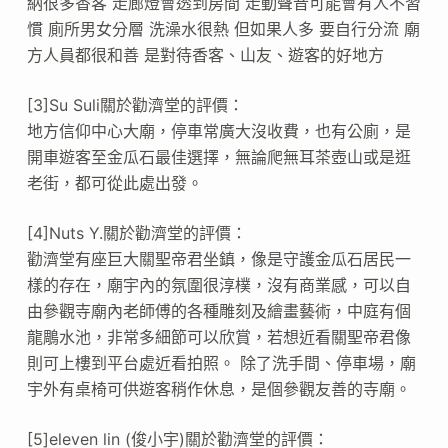
納很多香客 走廊燈會透到房間 走動聲音可能會有人不習
慣 廁所男女分層 洗澡水很熱 但如果人多 要自行分流 廟
方人員都很和善 是對待香客、山友、遊客的好地方
[3]Su Suli關於勸濟堂的評價：
地方信仰中心大廟，停車常廣大沒收費，也有公廁，是
開車遊客至金瓜石最佳選擇，無論爬無耳茶壺山或是逛
老街，都可從此處出發。
[4]Nuts Y.關於勸濟堂的評價：
勸濟堂有座巨大關聖帝君坐鎮，像是守護金瓜石居民一
樣的存在，廟宇內的氛圍很淳樸，沒有商業感，可以自
由參觀寺廟內老師傅的各種雕刻及繪畫藝術，中庭有個
龍鵰水池，非常多細節可以欣賞，若想近看關聖帝君像
則可上樓到平台處近看拍照。 除了洗手間、停車場，廟
宇外有桌椅可供遊客稍作休息，是個參觀友善的寺廟。
[5]eleven lin (俊小宇)關於勸濟堂的評價：