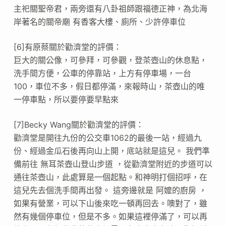
主祀關聖帝君，兩旁還有八卦祖師跟福德正神，為北海
岸著名的關帝廟 有香客大樓、廁所、少許停車位
[6]有原蔡關於勸濟堂的評價：
巨大的關公像，可參拜，可參觀，登茶壺山的休息點，
洗手間方便，公車的停靠站，上方有停車場，一台
100，車位不多，假日都停滿，來報時山，茶壺山的唯
一停車點，所以要停要早點來
[7]Becky Wang關於勸濟堂的評價：
勸濟堂是開往九份的公交車1062的最後一站，經過九
份、經過金瓜石後再向山上開，底站就是這兒。 我們準
備前往 無耳茶壺山登山步道 ，從勸濟堂附近的步道可以
通往茶壺山，此處算是一個起點。和神明打個招呼，在
這兒先去個洗手間再出發。 這旁邊就是 阿嬤的廚房 ，
如果有營業，可以下山後來吃一頓再回去。噢對了，雖
然有幾個停車位，但是不多。如果這裡停滿了，可以再