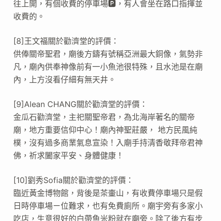
往上開，有個收費的停車場🅿️，有人會坐在路口指揮並
收費的。
[8]王文福關於勸濟堂的評價：
供俸關帝聖君，廟後方鑄有號稱亞洲最大銅像，氣勢非
凡，廟內供奉神像前有一小魚池很特殊，且水池是在廟
內，上方沒看仔細有無天井。
[9]Alean CHANG關於勸濟堂的評價：
金瓜石勸濟堂，主祀關聖帝君，為北海岸著名的關帝
廟，地方重要信仰中心！廟內神聖莊嚴， 地方民風純
樸，沒有過多商業氣息宣染！入廟手持清香敬拜帝君神
佛，祈求闔家平安、身體健康！
[10]劉秀Sofia關於勸濟堂的評價：
臨近黃金博物館，背後是茶壷山，有收費停車場只是假
日時停車場ㄧ位難求，也有免費廁所。廟宇旁有多家小
吃店，生意很好的白帶魚米粉就在廟旁。除了後方有步