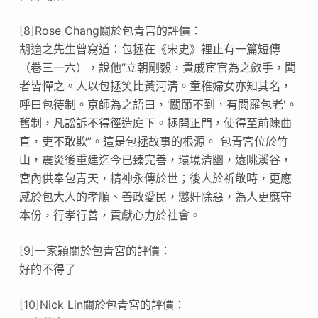
[8]Rose Chang關於包青宮的評價：
胡適之先生曾寫道：包拯在《宋史》裡止有一篇短傳
（卷三一六），說他“立朝剛毅，貴戚宦官為之斂手，聞
者皆憚之。人以包拯笑比黃河清。童稚婦女亦知其名，​​
呼曰包待制。京師為之語曰，'關節不到，有閻羅包老'。
舊制，凡訟訴不得徑造庭下。拯開正門，使得至前陳曲
直，吏不敢欺”。這是包拯故事的根源。 包青宮位於竹
山，震災後重建迄今已臻完善，環境清幽，遠眺溪谷，
宮內供奉包青天，精神永傳於世；後人於祈敬時，更應
感於包大人的孝順、善政愛民，懲奸除惡，為人更應守
本份，行孝行善，貢獻心力於社會。
[9]一家穎關於包青宮的評價：
好的不得了
[10]Nick Lin關於包青宮的評價：