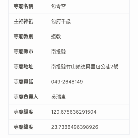
寺廟名稱
包青宮
主祀神祇
包府千歲
寺廟教別
道教
寺廟縣市
南投縣
寺廟地址
南投縣竹山鎮德興里包公巷2號
寺廟電話
049-2648149
寺廟負責人
吳瑞東
寺廟經度
120.675636291504
寺廟緯度
23.7388496398926