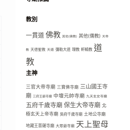
教別
佛教
一貫道
其他(儒教)
其他(佛教)
天帝
道
彌勒大道
理教
軒轅教
天德聖教
天道
教
教
主神
三山國王寺
三官大帝寺廟
三寶佛寺廟
廟
中壇元帥寺廟
九天玄女寺廟
三府王爺寺廟
五府千歲寺廟
保生大帝寺廟
北
極玄天上帝寺廟
土地公寺廟
吳府千歲寺廟
天上聖母
地藏王菩薩寺廟
大眾爺寺廟