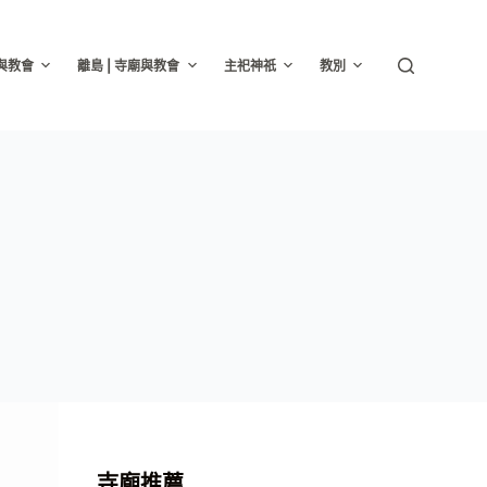
廟與教會
離島 | 寺廟與教會
主祀神祇
教別
寺廟推薦