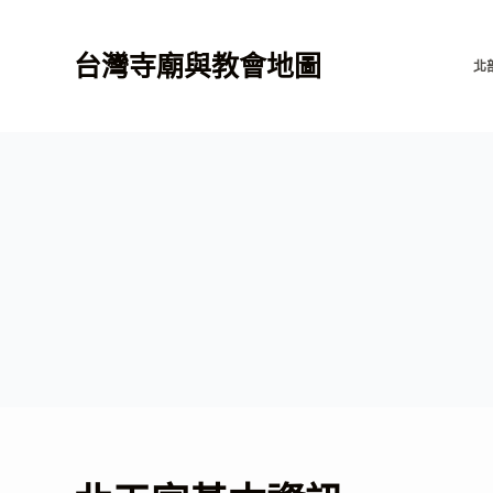
跳
至
台灣寺廟與教會地圖
北
主
要
內
容