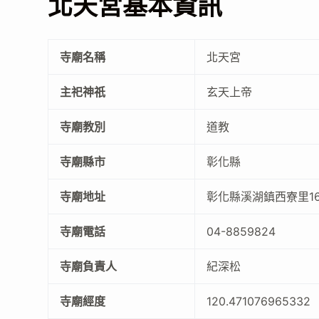
北天宮基本資訊
寺廟名稱
北天宮
主祀神祇
玄天上帝
寺廟教別
道教
寺廟縣市
彰化縣
寺廟地址
彰化縣溪湖鎮西寮里1
寺廟電話
04-8859824
寺廟負責人
紀深松
寺廟經度
120.471076965332