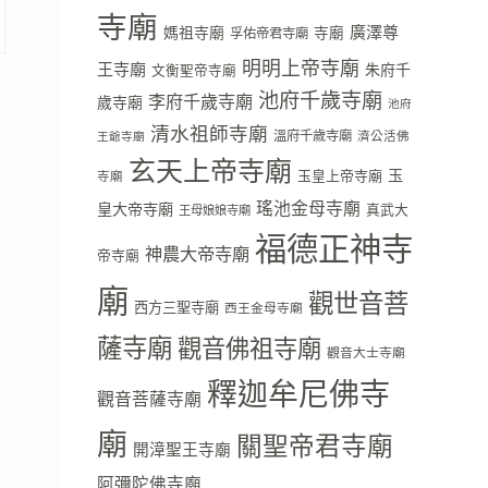
寺廟
廣澤尊
媽祖寺廟
寺廟
孚佑帝君寺廟
明明上帝寺廟
王寺廟
朱府千
文衡聖帝寺廟
池府千歲寺廟
李府千歲寺廟
歲寺廟
池府
清水祖師寺廟
溫府千歲寺廟
濟公活佛
王爺寺廟
玄天上帝寺廟
玉
玉皇上帝寺廟
寺廟
瑤池金母寺廟
皇大帝寺廟
真武大
王母娘娘寺廟
福德正神寺
神農大帝寺廟
帝寺廟
廟
觀世音菩
西方三聖寺廟
西王金母寺廟
薩寺廟
觀音佛祖寺廟
觀音大士寺廟
釋迦牟尼佛寺
觀音菩薩寺廟
廟
關聖帝君寺廟
開漳聖王寺廟
阿彌陀佛寺廟