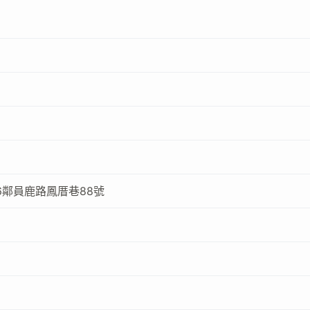
6鄰員鹿路鳳厝巷88號