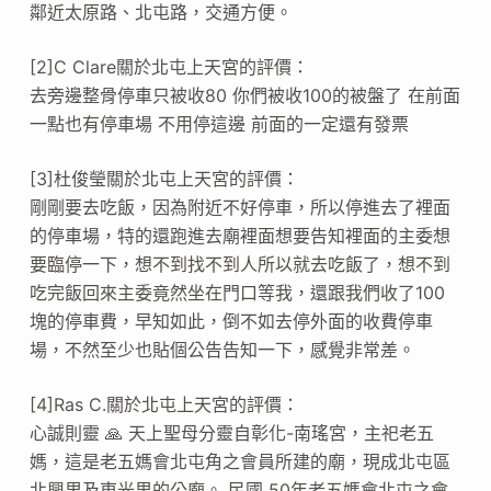
鄰近太原路、北屯路，交通方便。
[2]C Clare關於北屯上天宮的評價：
去旁邊整骨停車只被收80 你們被收100的被盤了 在前面
一點也有停車場 不用停這邊 前面的一定還有發票
[3]杜俊瑩關於北屯上天宮的評價：
剛剛要去吃飯，因為附近不好停車，所以停進去了裡面
的停車場，特的還跑進去廟裡面想要告知裡面的主委想
要臨停一下，想不到找不到人所以就去吃飯了，想不到
吃完飯回來主委竟然坐在門口等我，還跟我們收了100
塊的停車費，早知如此，倒不如去停外面的收費停車
場，不然至少也貼個公告告知一下，感覺非常差。
[4]Ras C.關於北屯上天宮的評價：
心誠則靈 🙏 天上聖母分靈自彰化-南瑤宮，主祀老五
媽，這是老五媽會北屯角之會員所建的廟，現成北屯區
北興里及東光里的公廟。 民國 50年老五媽會北屯之會