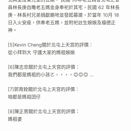
員林長庚自雕老五媽金身奉祀於其宅，民國 62 年林長
庚、林長村兄弟捐獻廟地並發起募建，於當年 10月 18
日入火安座，供奉老五媽，並附祀註生娘娘及福德正
神。
[5]Kevin Cheng關於北屯上天宮的評價：
從小拜到大 守護大家的媽祖娘娘
[6]陳志忠關於北屯上天宮的評價：
我們都是媽祖的小孩ㄛ，，，，😊😊😊 …
[7]郭育銓關於北屯上天宮的評價：
咱都是媽祖囝仔
[8]陳正男關於北屯上天宮的評價：
媽祖婆