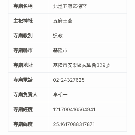
寺廟名稱
北巡五府玄德宮
主祀神祇
五府王爺
寺廟教別
道教
寺廟縣市
基隆市
寺廟地址
基隆市安樂區武聖街329號
寺廟電話
02-24327625
寺廟負責人
李朝一
寺廟經度
121.700416564941
寺廟緯度
25.1617088317871