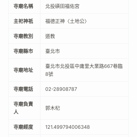
寺廟名稱
北投磺田福佑宮
主祀神祇
福德正神〈土地公〉
寺廟教別
道教
寺廟縣市
臺北市
臺北市北投區中庸里大業路667巷臨
寺廟地址
8號
寺廟電話
02-28908787
寺廟負責
郭木杞
人
寺廟經度
121.499794006348