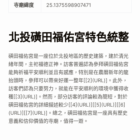
寺廟緯度
25.1375598907471
北投磺田福佑宮特色統整
磺田福佑宮是一座位於北投地區的歷史建築，建於清光
緒年間，主祀福德正神。訪客普遍認為參拜磺田福佑宮
能夠祈福平安順利並且有感應，特別是在農曆新年的龍
抬頭時，參拜可以帶來好運一整年[[2](URL)]。此外，
訪客們認為只要努力，就能在平安順利的環境中獲得收
穫[[3](URL)]。然而，部分訪客的評論較為簡短，對於
磺田福佑宮的詳細描述較少[[4](URL)][[5](URL)][[6]
(URL)][[7](URL)]。總之，磺田福佑宮是一座具有歷史
意義和信仰價值的寺廟，值得一遊。