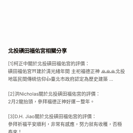
北投磺田福佑宮相關分享
[1]柯正中關於北投磺田福佑宮的評價：
磺田福佑宮⛩建於清光緒年間 主祀福德正神 🙏🙏🙏北投
地區民間傳統信仰👍臺北市政府認定為歷史建築 …
[2]洪Nicholas關於北投磺田福佑宮的評價：
2月2龍抬頭，參拜福德正神好運ㄧ整年。
[3]D.H. Jiao關於北投磺田福佑宮的評價：
參拜祈福平安順利，非常有感應，努力就有收穫，否極
泰來！