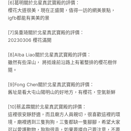
[6]葛明關於北星真武寶殿的評價：
櫻花大道很美，現在正盛開，值得一訪的網美景點，
igfb都能有美美的景
[7]吳重琦關於北星真武寶殿的評價：
20230306 櫻花滿開
[8]Alba Liao關於北星真武寶殿的評價：
雖然有些深山， 將抵達前沿路上有著整排的櫻花樹伴
隨。
[9]Fong Chen關於北星真武寶殿的評價：
舊址是看大屯山陽明山的好地方，有櫻花，空氣新鮮
[10]蔡孟霖關於北星真武寶殿的評價：
這裡很安靜舒適，而且廟方人員親切，很喜歡這裡的環
境，廟裡遇到三隻狗狗，三隻都缺一隻腳腳，希望大家
可以愛護動物，狗狗很乖，如果要摸自己要注意，不要