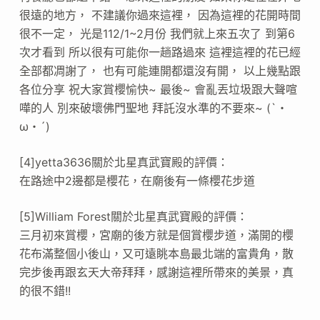
很遠的地方， 不建議你過來這裡， 因為這裡的花開時間
很不一定， 光是112/1~2月份 我們就上來五次了 到第6
次才看到 所以很有可能你一趟路過來 這裡這裡的花已經
全部都凋謝了， 也有可能連開都還沒有開， 以上幾點跟
各位分享 祝大家賞櫻愉快~ 最後~ 會亂丟垃圾跟大聲喧
嘩的人 別來破壞佛門聖地 拜託沒水準的不要來~ (`・
ω・´)
[4]yetta3636關於北星真武寶殿的評價：
在路途中2邊都是櫻花，在廟後有一條櫻花步道
[5]William Forest關於北星真武寶殿的評價：
三月初來賞櫻，宮廟的後方就是個賞櫻步道，滿開的櫻
花布滿整個小後山，又可遠眺本島最北端的富貴角，散
完步後再跟玄天大帝拜拜，感謝這裡所帶來的美景，真
的很不錯!!