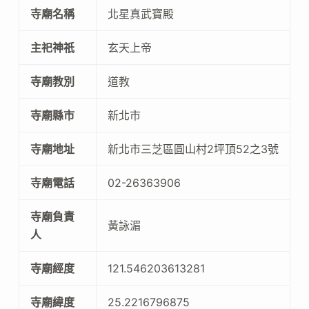
寺廟名稱
北星真武寶殿
主祀神祇
玄天上帝
寺廟教別
道教
寺廟縣市
新北市
寺廟地址
新北市三芝區圓山村2坪頂52之3號
寺廟電話
02-26363906
寺廟負責
黃詠湄
人
寺廟經度
121.546203613281
寺廟緯度
25.2216796875