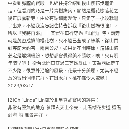
中看到朦朧的寶殿，也經住持介紹到後山櫻花步道走
走，但看到的乃是一片青樹綠葉，顯然是櫻花樹落花之
後正展露新芽，由於有點細雨溼滑，只走了一小段就退
了出來，不過我沒忘記住持告訴我『後山磁場很強』，
所以『我將再來』！ 其實在車行穿過『山門』時，兩旁
就是茂密成排的櫻花樹，只不過已全成了綠葉，從山門
到寺廟大約有ㄧ兩百公尺，如果是花開時節，這條山路
必定是燦爛繽紛，想想都會覺得美不勝收，唉！只有明
年請早吧！ 從台北開車穿過三芝區群山，東轉西繞走了
不少路，很意外沿途的風景、花景十分美麗，尤其不經
意的冒出個櫻花群、石斑木群、桃花都令人驚艷！
2023/03/17
[2]Ch “Linda” Lin關於北星真武寶殿的評價：
非常有靈氣的地方 參拜玄天上帝完，走看櫻花步道 還看
到海 船 風景甚好 。