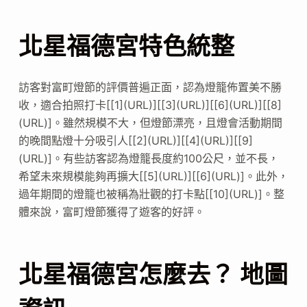
北星福德宮特色統整
訪客對富町燈節的評價普遍正面，認為燈籠佈置美不勝
收，適合拍照打卡[[1](URL)][[3](URL)][[6](URL)][[8]
(URL)]。雖然規模不大，但燈節漂亮，且燈會活動期間
的晚間點燈十分吸引人[[2](URL)][[4](URL)][[9]
(URL)]。有些訪客認為燈籠長度約100公尺，並不長，
希望未來規模能夠再擴大[[5](URL)][[6](URL)]。此外，
過年期間的燈籠也被稱為壯觀的打卡點[[10](URL)]。整
體來說，富町燈節獲得了遊客的好評。
北星福德宮怎麼去？ 地圖