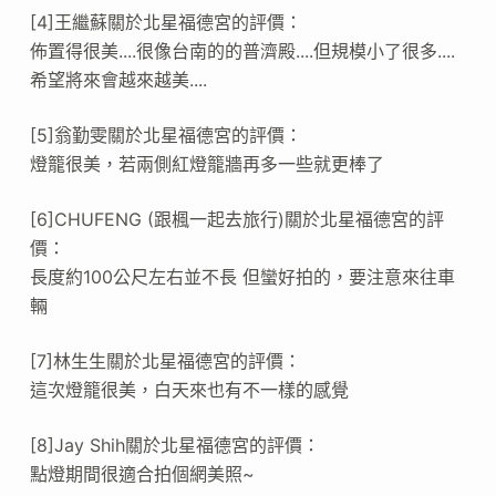
[4]王繼蘇關於北星福德宮的評價：
佈置得很美....很像台南的的普濟殿....但規模小了很多....
希望將來會越來越美....
[5]翁勤雯關於北星福德宮的評價：
燈籠很美，若兩側紅燈籠牆再多一些就更棒了
[6]CHUFENG (跟楓一起去旅行)關於北星福德宮的評
價：
長度約100公尺左右並不長 但蠻好拍的，要注意來往車
輛
[7]林生生關於北星福德宮的評價：
這次燈籠很美，白天來也有不一樣的感覺
[8]Jay Shih關於北星福德宮的評價：
點燈期間很適合拍個網美照~