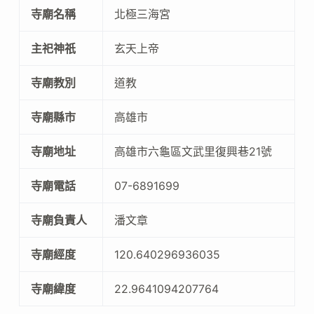
寺廟名稱
北極三海宮
主祀神祇
玄天上帝
寺廟教別
道教
寺廟縣市
高雄市
寺廟地址
高雄市六龜區文武里復興巷21號
寺廟電話
07-6891699
寺廟負責人
潘文章
寺廟經度
120.640296936035
寺廟緯度
22.9641094207764