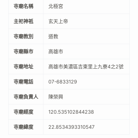
寺廟名稱
北極宮
主祀神祇
玄天上帝
寺廟教別
道教
寺廟縣市
高雄市
寺廟地址
高雄市美濃區吉東里上九寮4之2號
寺廟電話
07-6833129
寺廟負責人
陳榮興
寺廟經度
120.535102844238
寺廟緯度
22.8534393310547