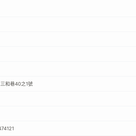
帝
三和巷40之1號
474121