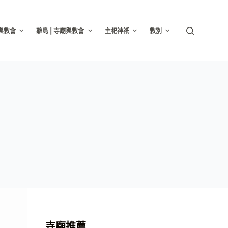
廟與教會
離島 | 寺廟與教會
主祀神祇
教別
寺廟推薦