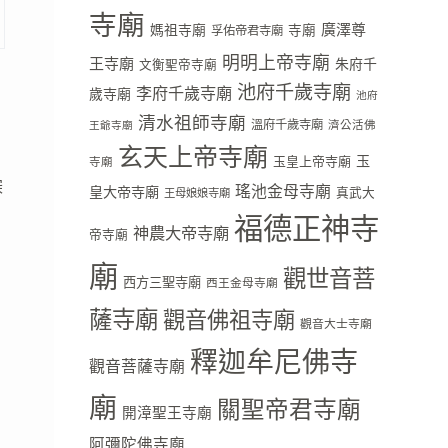
寺廟
廣澤尊
媽祖寺廟
寺廟
孚佑帝君寺廟
明明上帝寺廟
王寺廟
朱府千
文衡聖帝寺廟
池府千歲寺廟
李府千歲寺廟
歲寺廟
池府
清水祖師寺廟
溫府千歲寺廟
濟公活佛
王爺寺廟
玄天上帝寺廟
玉
玉皇上帝寺廟
寺廟
深
瑤池金母寺廟
皇大帝寺廟
真武大
王母娘娘寺廟
福德正神寺
神農大帝寺廟
帝寺廟
廟
觀世音菩
西方三聖寺廟
西王金母寺廟
薩寺廟
觀音佛祖寺廟
觀音大士寺廟
釋迦牟尼佛寺
觀音菩薩寺廟
廟
關聖帝君寺廟
開漳聖王寺廟
阿彌陀佛寺廟