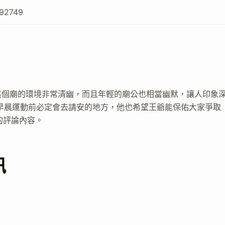
92749
這個廟的環境非常清幽，而且年輕的廟公也相當幽默，讓人印象
他每天早晨運動前必定會去請安的地方，他也希望王爺能保佑大家爭取
具體的評論內容。
訊