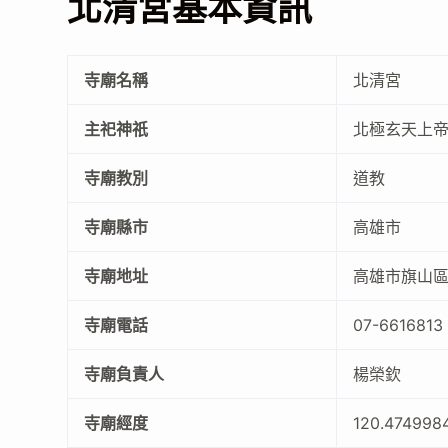
北清宮基本資訊
寺廟名稱
北清宮
主祀神祇
北極玄天上
寺廟教別
道教
寺廟縣市
高雄市
寺廟地址
高雄市旗山區
寺廟電話
07-6616813
寺廟負責人
楊榮欽
寺廟經度
120.474998