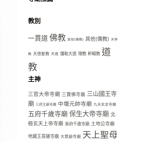
教別
佛教
一貫道
其他(儒教)
其他(佛教)
天帝
道
彌勒大道
理教
軒轅教
天德聖教
天道
教
教
主神
三山國王寺
三官大帝寺廟
三寶佛寺廟
廟
中壇元帥寺廟
九天玄女寺廟
三府王爺寺廟
五府千歲寺廟
保生大帝寺廟
北
極玄天上帝寺廟
土地公寺廟
吳府千歲寺廟
天上聖母
地藏王菩薩寺廟
大眾爺寺廟