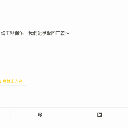
：
～請王爺保佑，我們能爭取回正義～
# 高雄市寺廟