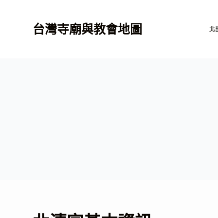
跳
至
台灣寺廟與教會地圖
北
主
要
內
容