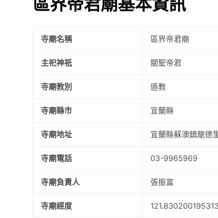
區界帝君廟基本資訊
寺廟名稱
區界帝君廟
主祀神祇
關聖帝君
寺廟教別
道教
寺廟縣市
宜蘭縣
寺廟地址
宜蘭縣蘇澳鎮龍德里
寺廟電話
03-9965969
寺廟負責人
張振富
寺廟經度
121.83020019531