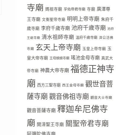
寺廟
廣澤尊
媽祖寺廟
寺廟
孚佑帝君寺廟
明明上帝寺廟
王寺廟
朱府千
文衡聖帝寺廟
池府千歲寺廟
李府千歲寺廟
歲寺廟
池府
清水祖師寺廟
溫府千歲寺廟
濟公活佛
王爺寺廟
玄天上帝寺廟
玉
玉皇上帝寺廟
寺廟
瑤池金母寺廟
皇大帝寺廟
真武大
王母娘娘寺廟
福德正神寺
神農大帝寺廟
帝寺廟
廟
觀世音菩
西方三聖寺廟
西王金母寺廟
薩寺廟
觀音佛祖寺廟
觀音大士寺廟
釋迦牟尼佛寺
觀音菩薩寺廟
廟
關聖帝君寺廟
開漳聖王寺廟
阿彌陀佛寺廟