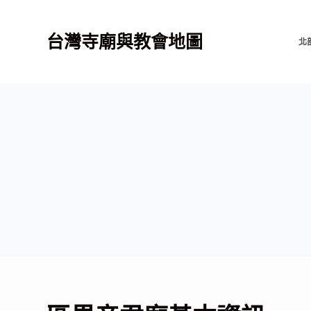
跳
至
台灣寺廟與教會地圖
北
主
要
內
容