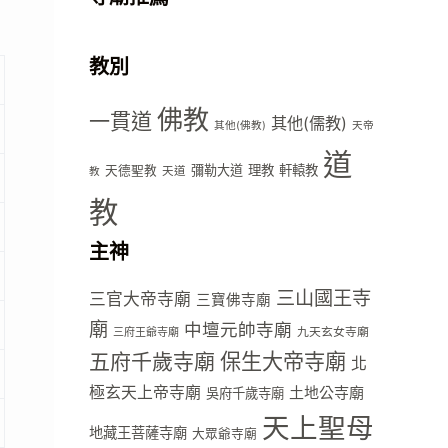
教別
佛教
一貫道
其他(儒教)
其他(佛教)
天帝
道
彌勒大道
理教
軒轅教
天德聖教
天道
教
教
主神
三山國王寺
三官大帝寺廟
三寶佛寺廟
廟
中壇元帥寺廟
九天玄女寺廟
三府王爺寺廟
五府千歲寺廟
保生大帝寺廟
北
極玄天上帝寺廟
土地公寺廟
吳府千歲寺廟
天上聖母
地藏王菩薩寺廟
大眾爺寺廟