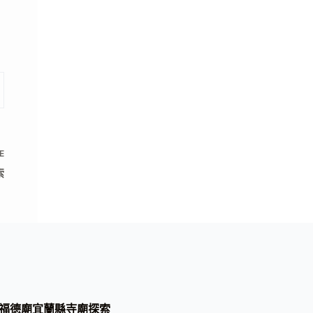
E
索
福德廟宜蘭縣寺廟探索