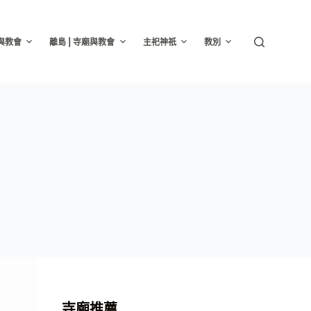
廟與教會
離島 | 寺廟與教會
主祀神祇
教別
寺廟推薦