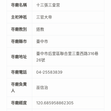
寺廟名稱
十三張三皇宮
主祀神祇
三官大帝
寺廟教別
道教
寺廟縣市
臺中市
臺中市后里區聯合里三重西路316巷
寺廟地址
26號
寺廟電話
04-25583839
寺廟負責
巫信治
人
寺廟經度
120.685958862305