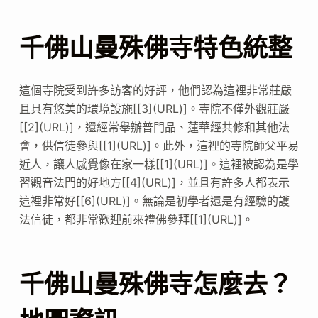
千佛山曼殊佛寺特色統整
這個寺院受到許多訪客的好評，他們認為這裡非常莊嚴
且具有悠美的環境設施[[3](URL)]。寺院不僅外觀莊嚴
[[2](URL)]，還經常舉辦普門品、蓮華經共修和其他法
會，供信徒參與[[1](URL)]。此外，這裡的寺院師父平易
近人，讓人感覺像在家一樣[[1](URL)]。這裡被認為是學
習觀音法門的好地方[[4](URL)]，並且有許多人都表示
這裡非常好[[6](URL)]。無論是初學者還是有經驗的護
法信徒，都非常歡迎前來禮佛參拜[[1](URL)]。
千佛山曼殊佛寺怎麼去？