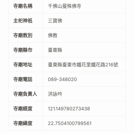
寺廟名稱
千佛山曼殊佛寺
主祀神祇
三寶佛
寺廟教別
佛教
寺廟縣市
臺東縣
寺廟地址
臺東縣臺東市鐵花里鐵花路216號
寺廟電話
089-348020
寺廟負責人
洪詠吟
寺廟經度
121.149780273438
寺廟緯度
22.7504100799561