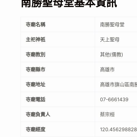
南勝聖母堂基本資訊
寺廟名稱
南勝聖母堂
主祀神祇
天上聖母
寺廟教別
其他(儒教)
寺廟縣市
高雄市
寺廟地址
高雄市旗山區南勝
寺廟電話
07-6661439
寺廟負責人
蔡宗桓
寺廟經度
120.456298828