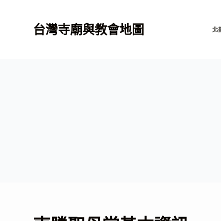
跳
至
台灣寺廟與教會地圖
北
主
要
內
容