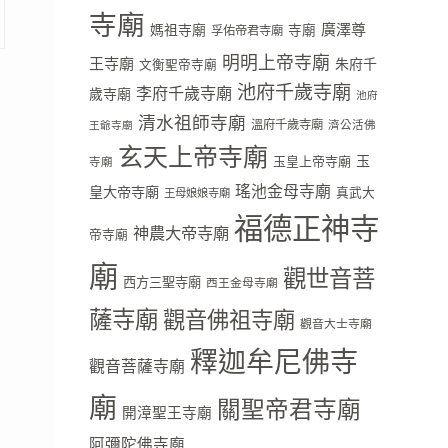
寺廟
廣澤尊
媽祖寺廟
寺廟
孚佑帝君寺廟
明明上帝寺廟
王寺廟
朱府千
文衡聖帝寺廟
池府千歲寺廟
李府千歲寺廟
歲寺廟
池府
清水祖師寺廟
溫府千歲寺廟
濟公活佛
王爺寺廟
玄天上帝寺廟
玉
玉皇上帝寺廟
寺廟
瑤池金母寺廟
皇大帝寺廟
真武大
王母娘娘寺廟
福德正神寺
神農大帝寺廟
帝寺廟
廟
觀世音菩
西方三聖寺廟
西王金母寺廟
薩寺廟
觀音佛祖寺廟
觀音大士寺廟
釋迦牟尼佛寺
觀音菩薩寺廟
廟
關聖帝君寺廟
開漳聖王寺廟
阿彌陀佛寺廟