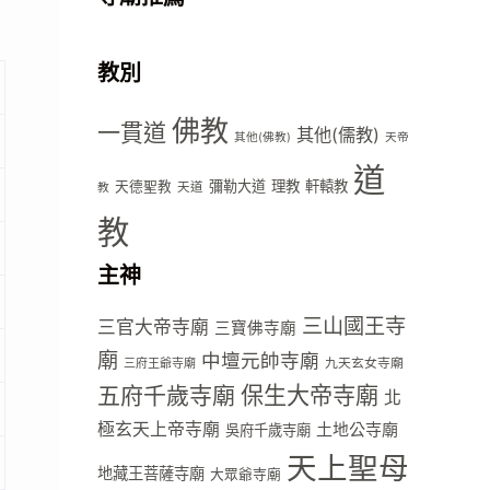
教別
佛教
一貫道
其他(儒教)
其他(佛教)
天帝
道
彌勒大道
理教
軒轅教
天德聖教
天道
教
教
主神
三山國王寺
三官大帝寺廟
三寶佛寺廟
廟
中壇元帥寺廟
九天玄女寺廟
三府王爺寺廟
五府千歲寺廟
保生大帝寺廟
北
極玄天上帝寺廟
土地公寺廟
吳府千歲寺廟
天上聖母
地藏王菩薩寺廟
大眾爺寺廟