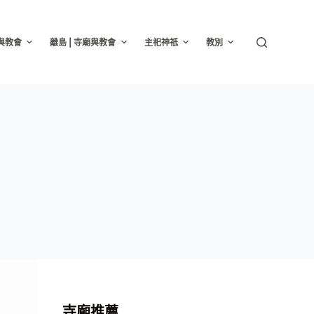
廟與教會
離島 | 寺廟與教會
主祀神祇
教別
寺廟推薦