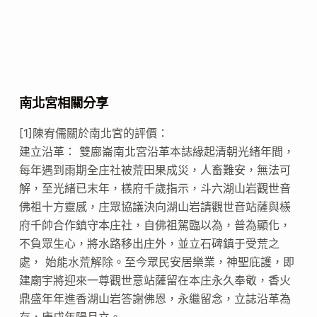
南北宮相關分享
[1]陳宥儒關於南北宮的評價：
建立沿革： 雙廍崙南北宮沿革本誌緣起清朝光緒年間，
每年遇到雨期全庄社被荒田果成災，人畜難安，無法可
解，至光緒已末年，檨府千歲指示，斗六湖山岩觀世音
佛祖十方靈感，庄眾協議決向湖山岩請觀世音站薩與檨
府千帥合作鎮守本庄社，自佛祖駕臨以為，普為顯化，
不負眾生心，將水路移出庄外，並立石碑鎮于受荒之
處， 始能水荒解除。至今眾民安居樂業，神聖庇護，即
建廟宇將迎來一尊觀世意站薩留在本庄永久奉敬，香火
鼎盛年年進香湖山岩答謝佛恩，永繼留念，立誌沿革為
存，庚戌年陽月立。