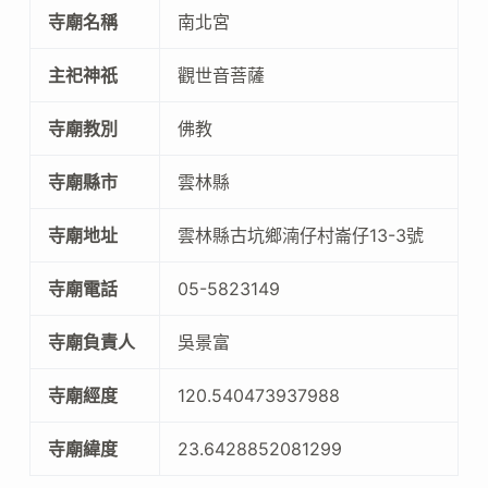
寺廟名稱
南北宮
主祀神祇
觀世音菩薩
寺廟教別
佛教
寺廟縣市
雲林縣
寺廟地址
雲林縣古坑鄉湳仔村崙仔13-3號
寺廟電話
05-5823149
寺廟負責人
吳景富
寺廟經度
120.540473937988
寺廟緯度
23.6428852081299