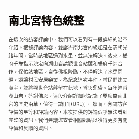
南北宮特色統整
在這次的訪客評論中，我們可以看到有一段詳細的沿革
介紹。根據評論內容，雙廍崙南北宮的緣起是在清朝光
緒年間，當時該地區遇到水患，並無法解決。後來，檨
府千歲指示決定向湖山岩請觀世音站薩和檨府千帥合
作，保佑該地區。自從佛祖降臨，不僅解決了水患問
題，還讓村民安居樂業。為紀念這次事件，村民們建立
廟宇，並將觀世音站薩留在此地，香火鼎盛。每年進香
湖山岩，答謝佛恩。這段介紹詳細地記錄了雙廍崙南北
宮的歷史沿革，值得一讀[[1](URL)]。 然而，有關訪客
評價的星等和評論內容，本次提供的評論似乎無法看到
完整的資訊。我們建議您查看相關網站以獲得更多有關
評價和反饋的資訊。