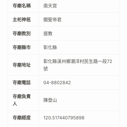
寺廟名稱
南天宮
主祀神祇
關聖帝君
寺廟教別
道教
寺廟縣市
彰化縣
彰化縣溪州鄉潮洋村民生路一段72
寺廟地址
號
寺廟電話
04-8802842
寺廟負責
陳登山
人
寺廟經度
120.517440795898