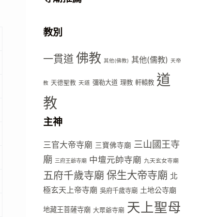
教別
佛教
一貫道
其他(儒教)
其他(佛教)
天帝
道
彌勒大道
理教
軒轅教
天德聖教
天道
教
教
主神
三山國王寺
三官大帝寺廟
三寶佛寺廟
廟
中壇元帥寺廟
九天玄女寺廟
三府王爺寺廟
五府千歲寺廟
保生大帝寺廟
北
極玄天上帝寺廟
土地公寺廟
吳府千歲寺廟
天上聖母
地藏王菩薩寺廟
大眾爺寺廟