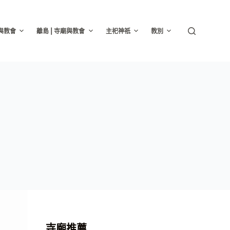
廟與教會
離島 | 寺廟與教會
主祀神祇
教別
寺廟推薦