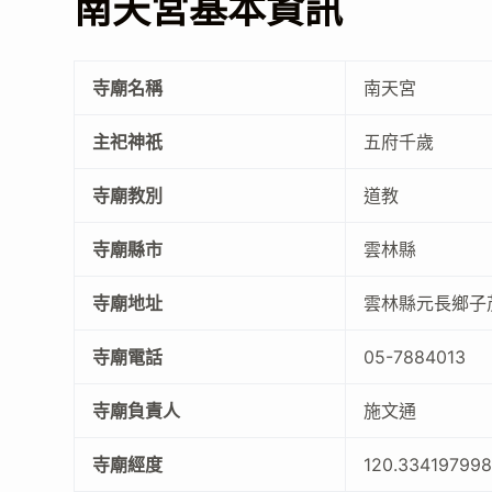
南天宮基本資訊
寺廟名稱
南天宮
主祀神祇
五府千歲
寺廟教別
道教
寺廟縣市
雲林縣
寺廟地址
雲林縣元長鄉子
寺廟電話
05-7884013
寺廟負責人
施文通
寺廟經度
120.33419799