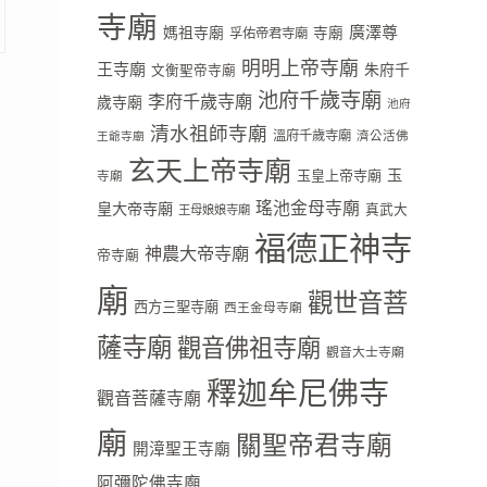
寺廟
廣澤尊
媽祖寺廟
寺廟
孚佑帝君寺廟
明明上帝寺廟
王寺廟
朱府千
文衡聖帝寺廟
池府千歲寺廟
李府千歲寺廟
歲寺廟
池府
清水祖師寺廟
溫府千歲寺廟
濟公活佛
王爺寺廟
玄天上帝寺廟
玉
玉皇上帝寺廟
寺廟
瑤池金母寺廟
皇大帝寺廟
真武大
王母娘娘寺廟
福德正神寺
神農大帝寺廟
帝寺廟
廟
觀世音菩
西方三聖寺廟
西王金母寺廟
薩寺廟
觀音佛祖寺廟
觀音大士寺廟
釋迦牟尼佛寺
觀音菩薩寺廟
廟
關聖帝君寺廟
開漳聖王寺廟
阿彌陀佛寺廟