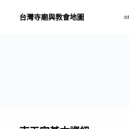
跳
至
台灣寺廟與教會地圖
北
主
要
內
容