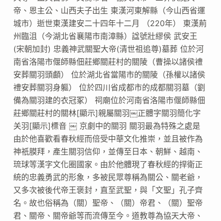
帝、恩主公、山西夫子出生 東漢河東解縣（今山西省運
城市）逝世東漢建安二十四年十二月 （220年） 東漢荊
州臨沮（今湖北省襄陽市南漳縣）諡號壯繆侯 武安王
(宋朝加封) 忠義神武關聖大帝(清世祖追尊)墓葬 位於河
南省洛陽市偃師縣佃莊鄉關莊村的關陵（曹操以諸侯禮
安葬關羽頭顱） 位於湖北省當陽市的關陵（孫權以諸侯
禮安葬關羽身軀） 位於四川省成都市的成都關羽墓（劉
備為關羽建的衣冠冢） 祠廟位於河南省洛陽市偃師縣佃
莊鄉關莊村的關林[顯示]親屬關羽￼正體字關羽簡化字
关羽[顯示]標音 ￼ 京劇中的關羽 關羽最為特殊之處是
由於他喜歡看春秋經而倍受中華文化推崇，並且被作為
神祇膜拜，產生關羽信仰，並傳至日本、朝鮮、越南、
琉球等漢字文化圈國家。由於他體現了春秋經的捍衛正
統的忠義勇武的形象，多被民眾尊稱為關公、關老爺，
又多次被後代帝王褒封，直至武聖，與「文聖」孔子齊
名。故也俗稱為（關）聖帝、（關）帝君、（關）聖帝
君、關帝、關帝爺等而流傳至今。道教尊為協天大帝、