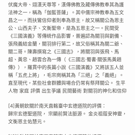
伏魔大帝、翊漢天尊等，漢傳佛教及藏傳佛教奉其為護
法神之一，稱為「伽藍菩薩」。其中儒宗神教奉為五文
昌之一，而扶鸞信仰者則奉為恩主，故又稱關公為恩主
公、山西夫子、文衡聖帝，是為五恩主之一。民間受
《三國演義》等傳統作品影響，普遍認為關羽與劉備、
張飛義結金蘭，關羽排行第二，故又俗稱其為關二爺、
關二哥。陳壽撰寫之《三國志》，將關羽與張飛、馬
超、黃忠、趙雲合為一傳（《三國志·蜀書·關張馬黃趙
傳》），羅貫中的長篇小說《三國演義》又將該五人並
稱「五虎上將」，毛宗崗稱其為「三絕」之「義絕」。
直至現代，某些社會群體與場合仍常有祭拜關公。 生平
人物 家庭 評價 出生爭議 民間藝術 對關羽的神化和信仰
[4]黃朝欽關於南天直轄臺中玄德道院的評價：
歸宗玄德聖道院， 宗顯前賢法脈源。 金炎祖蔭安神靈，
文衡恩主佑慧元。