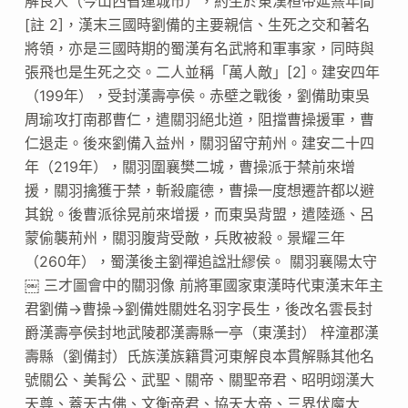
解良人（今山西省運城市），約生於東漢桓帝延熹年間
[註 2]，漢末三國時劉備的主要親信、生死之交和著名
將領，亦是三國時期的蜀漢有名武將和軍事家，同時與
張飛也是生死之交。二人並稱「萬人敵」[2]。建安四年
（199年），受封漢壽亭侯。赤壁之戰後，劉備助東吳
周瑜攻打南郡曹仁，遣關羽絕北道，阻擋曹操援軍，曹
仁退走。後來劉備入益州，關羽留守荊州。建安二十四
年（219年），關羽圍襄樊二城，曹操派于禁前來增
援，關羽擒獲于禁，斬殺龐德，曹操一度想遷許都以避
其銳。後曹派徐晃前來增援，而東吳背盟，遣陸遜、呂
蒙偷襲荊州，關羽腹背受敵，兵敗被殺。景耀三年
（260年），蜀漢後主劉禪追諡壯繆侯。 關羽襄陽太守
￼ 三才圖會中的關羽像 前將軍國家東漢時代東漢末年主
君劉備→曹操→劉備姓關姓名羽字長生，後改名雲長封
爵漢壽亭侯封地武陵郡漢壽縣一亭（東漢封） 梓潼郡漢
壽縣（劉備封）氏族漢族籍貫河東解良本貫解縣其他名
號關公、美髯公、武聖、關帝、關聖帝君、昭明翊漢大
天尊、蓋天古佛、文衡帝君、協天大帝、三界伏魔大