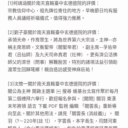
[1]柯靖涵關於南天直轄臺中玄德道院的評價：
宗教信仰中心，祖先牌位寄住的地方，早晚節日均有服
務人員誦經祈福儀式，值得強力推薦。
[2]劉子豪關於南天直轄臺中玄德道院的評價：
承領天命，作育眾生，將為世界第六大宗派，主神--亦
稱主席恩師，文衡聖帝（關聖帝君），副主席--孚佑帝
君（呂仙師）及九天司命真君（灶神），更有濟公活佛
師父的濟世（問事）解難脫苦，特別的諸項法益引領助
渡眾生回歸瑤鄉！親自造訪感受神庥庇祐！
[3]沈懷一關於南天直轄臺中玄德道院的評價：
關公為主神 開啟主選單 ￼ 搜尋 維基台北寫作聚於每月
第二個禮拜六舉行，歡迎報名參與。 [關閉] 關羽 東漢
末年將領 語言 下載 PDF 監視 編輯 「關雲長」重新導
向至此。關於其他用法，請見「關雲長 (消歧義)」。 關
羽（?－220年[註 1]），字雲長，本字長生，司隸河東