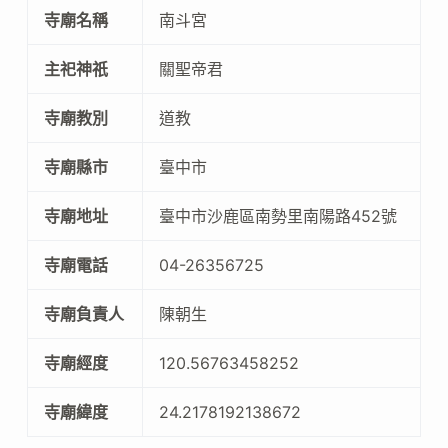
寺廟名稱
南斗宮
主祀神祇
關聖帝君
寺廟教別
道教
寺廟縣市
臺中市
寺廟地址
臺中市沙鹿區南勢里南陽路452號
寺廟電話
04-26356725
寺廟負責人
陳朝生
寺廟經度
120.56763458252
寺廟緯度
24.2178192138672