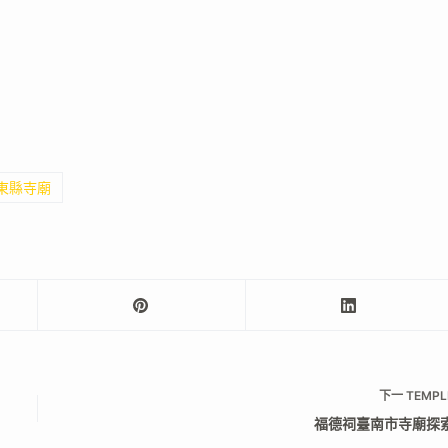
屏東縣寺廟
下一
TEMPL
福德祠臺南市寺廟探