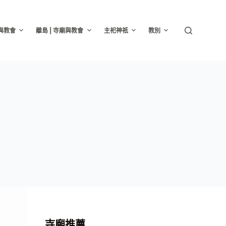
廟與教會
離島 | 寺廟與教會
主祀神祇
教別
寺廟推薦