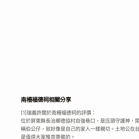
南柵福德祠相關分享
[1]瑞義許關於南柵福德祠的評價：
位於屏東縣長治鄉德協村自強巷口，是庒頭守護神，
稱伯公仔，就好像是自己的家人一樣親切。土地公在
是值得大家推崇尊敬的。