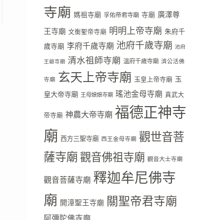
寺廟
廣澤尊
媽祖寺廟
寺廟
孚佑帝君寺廟
明明上帝寺廟
王寺廟
朱府千
文衡聖帝寺廟
池府千歲寺廟
李府千歲寺廟
歲寺廟
池府
清水祖師寺廟
溫府千歲寺廟
濟公活佛
王爺寺廟
玄天上帝寺廟
玉
玉皇上帝寺廟
寺廟
瑤池金母寺廟
皇大帝寺廟
真武大
王母娘娘寺廟
福德正神寺
神農大帝寺廟
帝寺廟
廟
觀世音菩
西方三聖寺廟
西王金母寺廟
薩寺廟
觀音佛祖寺廟
觀音大士寺廟
釋迦牟尼佛寺
觀音菩薩寺廟
廟
關聖帝君寺廟
開漳聖王寺廟
阿彌陀佛寺廟