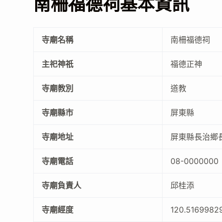
南柵福德祠基本資訊
寺廟名稱
南柵福德祠
主祀神祇
福德正神
寺廟教別
道教
寺廟縣市
屏東縣
寺廟地址
屏東縣長治鄉
寺廟電話
08-0000000
寺廟負責人
邱桂添
寺廟經度
120.5169982