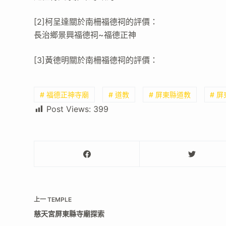
[2]柯呈達關於南柵福德祠的評價：
長治鄉景興福德祠~福德正神
[3]黃德明關於南柵福德祠的評價：
# 福德正神寺廟
# 道教
# 屏東縣道教
# 
Post Views:
399
上一
TEMPLE
慈天宮屏東縣寺廟探索