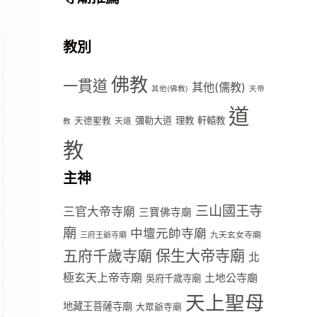
教別
佛教
一貫道
其他(儒教)
其他(佛教)
天帝
道
彌勒大道
理教
軒轅教
天德聖教
天道
教
教
主神
三山國王寺
三官大帝寺廟
三寶佛寺廟
廟
中壇元帥寺廟
九天玄女寺廟
三府王爺寺廟
五府千歲寺廟
保生大帝寺廟
北
極玄天上帝寺廟
土地公寺廟
吳府千歲寺廟
天上聖母
地藏王菩薩寺廟
大眾爺寺廟