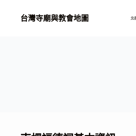
跳
至
台灣寺廟與教會地圖
北
主
要
內
容