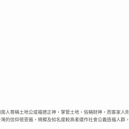
閩南人尊稱土地公或褔德正神，掌管土地，俗稱財神，而客家人
台灣的信仰很菩遍，規模及知名度較高者還作社會公義造福人群