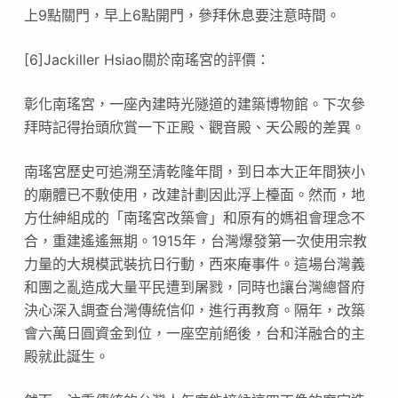
上9點關門，早上6點開門，參拜休息要注意時間。
[6]Jackiller Hsiao關於南瑤宮的評價：
彰化南瑤宮，一座內建時光隧道的建築博物館。下次參
拜時記得抬頭欣賞一下正殿、觀音殿、天公殿的差異。
南瑤宮歷史可追溯至清乾隆年間，到日本大正年間狹小
的廟體已不敷使用，改建計劃因此浮上檯面。然而，地
方仕紳組成的「南瑤宮改築會」和原有的媽祖會理念不
合，重建遙遙無期。1915年，台灣爆發第一次使用宗教
力量的大規模武裝抗日行動，西來庵事件。這場台灣義
和團之亂造成大量平民遭到屠戮，同時也讓台灣總督府
決心深入調查台灣傳統信仰，進行再教育。隔年，改築
會六萬日圓資金到位，一座空前絕後，台和洋融合的主
殿就此誕生。