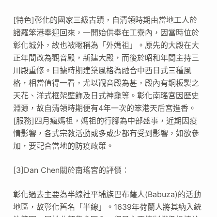
[特色]彰化的國家三級古蹟，自清領時期由當地工人於
諸羅笨港奉迎回來，一開始供奉在工寮內，因當時位於
彰化城外，故也被暱稱為「外媽祖」。原先的大殿在大
正年間改為觀音殿，新建大殿，而後於昭和年間主持三
川殿重修。日據時期建築風格為融合中西日式三種風
格，相當值得一看，尤以觀音殿為甚，殿內有銅板製之
天花、洋式框架壁飾及日式神龕等。彰化南瑤宮因歷史
淵源，故自清領時期便有4年一次的笨港天后宮進香。
[服務]四月瘋媽祖，媽祖的行腳為中部盛事，近期因疫
情影響，各式宗教活動或多或少都有受到影響，如欲參
加，要配合當地的防疫政策。
[3]Dan Chen關於南瑤宮的評價：
彰化過去主要為半線社平埔族巴布薩人(Babuza)的活動
地區，故彰化舊名「半線」。1639年荷蘭人將其納入統