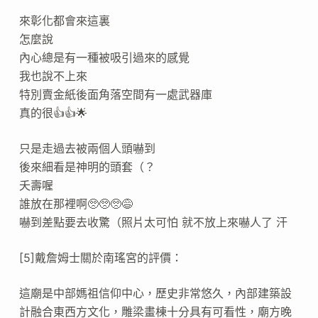
來彰化都會來這裏
怎麼說
內心總是有一種被吸引過來的感覺
我也說不上來
特別賣金紙後面角落空間有一處武器庫
真的很👍👍🌟
只是走過去被兩個人頭嚇到
後來細看是神明的頭套（？
夭壽喔
誰放在那裡啊🥺🥺🥺😅
嚇到差點要去收驚（照片太可怕 就不放上來嚇人了 汗
[5]戴詹姆士關於南瑤宮的評價：
這廟是中部媽祖信仰中心，歷史非常悠久，內部建築設
計融合東西方文化，雕梁畫棟十分具有可看性，廟方晚