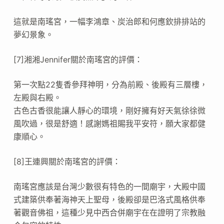
這就是南瑤宮，一幅李鴻章、炭治郎和何應欽排排站的
夢幻景象。
[7]湘湘Jennifer關於南瑤宮的評價：
第一次點22隻香參拜神明，分為前殿、後殿有三層樓，
左殿與右殿。
古色古香很能讓人靜心的環境，剛好擁有好天氣徐徐微
風吹過，很是舒適！感謝媽祖賜我平安符，願大家都健
康順心。
[8]王連興關於南瑤宮的評價：
南瑤宮應該是台灣少數很有特色的一間廟宇，大殿中國
式建築供奉著海神天上聖母，後殿卻是巴洛式風格供奉
著觀音佛祖，這種少見中西合併廟宇在在證明了宗教融