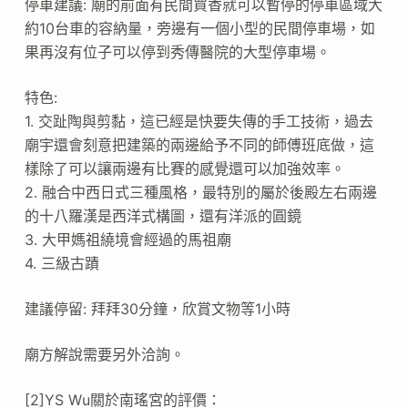
停車建議: 廟的前面有民間買香就可以暫停的停車區域大
約10台車的容納量，旁邊有一個小型的民間停車場，如
果再沒有位子可以停到秀傳醫院的大型停車場。
特色:
1. 交趾陶與剪黏，這已經是快要失傳的手工技術，過去
廟宇還會刻意把建築的兩邊給予不同的師傅班底做，這
樣除了可以讓兩邊有比賽的感覺還可以加強效率。
2. 融合中西日式三種風格，最特別的屬於後殿左右兩邊
的十八羅漢是西洋式構圖，還有洋派的圓鏡
3. 大甲媽祖繞境會經過的馬祖廟
4. 三級古蹟
建議停留: 拜拜30分鐘，欣賞文物等1小時
廟方解說需要另外洽詢。
[2]YS Wu關於南瑤宮的評價：