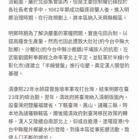
治範圍，屬於北部集會區內，但是主要控制權仍操控於
各社長老會手中，1662年鄭成功驅逐荷蘭人後，進入明
鄭治理時期，在行政規劃上，將本區納入天興縣轄區。
明鄭時期為了解決嚴重的軍糧問題，實施屯田兵制，以
提高糧食生產量，然而也因此遭致大肚社(約今台中縣大
肚鄉)、沙轆社(約今台中縣沙鹿鎮)平埔族人的抗拒，左
武衛劉國軒奉鄭經之命率軍北上平定，並駐軍於半線(今
彰化市)遂建立「半線營盤」進行屯墾，奠定漢人開發的
基礎。
清康熙22年水師提督施琅率軍攻打台灣，結束明鄭在臺
23年的統治期，翌年，清政府將臺灣納入清朝版圖內，
設臺灣府隸屬福建省，下轄臺灣、鳳山、諸羅三縣，時
本地為諸羅縣轄區，爾後隨清政府對臺灣移民政策的轉
移，漢人又陸續自南部北上，仰或自鹿港、塗噶窟港(今
台中縣龍井鄉麗水村)登陸，到達本區從事拓墾活動，致
使人口不斷的增加。