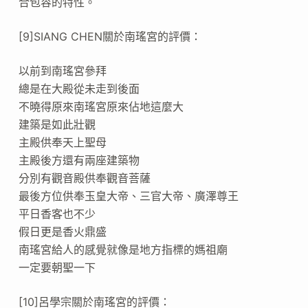
合包容的特性。
[9]SIANG CHEN關於南瑤宮的評價：
以前到南瑤宮參拜
總是在大殿從未走到後面
不曉得原來南瑤宮原來佔地這麼大
建築是如此壯觀
主殿供奉天上聖母
主殿後方還有兩座建築物
分別有觀音殿供奉觀音菩薩
最後方位供奉玉皇大帝、三官大帝、廣澤尊王
平日香客也不少
假日更是香火鼎盛
南瑤宮給人的感覺就像是地方指標的媽祖廟
一定要朝聖一下
[10]呂學宗關於南瑤宮的評價：