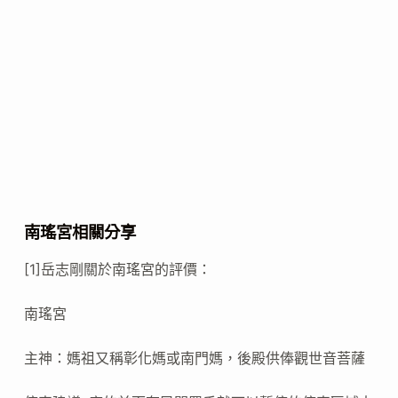
南瑤宮相關分享
[1]岳志剛關於南瑤宮的評價：
南瑤宮
主神：媽祖又稱彰化媽或南門媽，後殿供俸觀世音菩薩