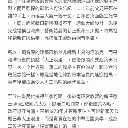
然而，注重傳統的台灣人怎麼能接納這四不像的廟宇造
型？而且強悍的彰化人可沒忘記，二十年前父兄是死在
誰的手上。南瑤宮人氣一落千丈，百年香火面臨生死存
亡。廟方趕緊藉口新殿砌造不牢，聘僱大師設計，先後
完成堪稱台灣廟宇藝術結晶的新正殿和三川殿，將媽祖
移到新正殿供奉，混搭風正殿改由觀音坐鎮。
所以，觀音殿的建築風格並非網路上寫的巴洛克，而是
和洋折衷的頂點「大正浪漫」，然後跟閩南式建築再折
衷一次，全世界獨一無二的風格。有趣的是，和斗六行
啟紀念館一樣，原是當地仕紳對日本官員的逢迎拍馬，
百年後卻成為令人再三品味的絕代風華。
至於被皇民化搞得無家可歸，後被南瑤宮收留的廣澤尊
王aka西羅殿八太保。隨著二戰到來，然後國共內戰、
政府退守台灣，直到1973年才有新家住。可是新家天公
殿已非大正浪漫，而是實實在在的中華民國美學，成為
三位神尊家最「樸實無華」的一棟。