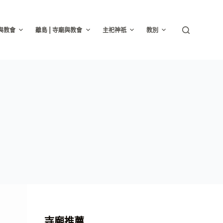
廟與教會
離島 | 寺廟與教會
主祀神祇
教別
寺廟推薦