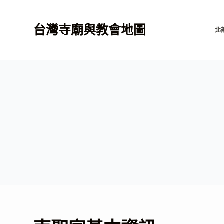
跳
至
台灣寺廟與教會地圖
北
主
要
內
容