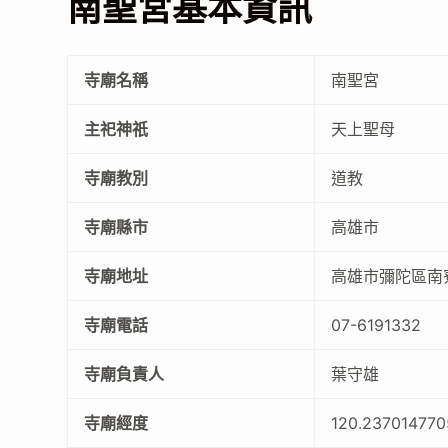
南聖宮基本資訊
寺廟名稱
南聖宮
主祀神祇
天上聖母
寺廟教別
道教
寺廟縣市
高雄市
寺廟地址
高雄市彌陀區南
寺廟電話
07-6191332
寺廟負責人
葉守雄
寺廟經度
120.23701477