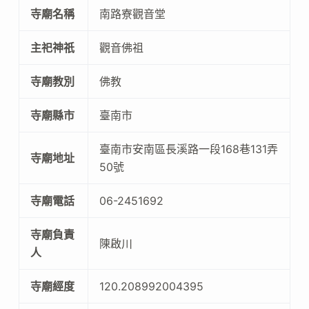
寺廟名稱
南路寮觀音堂
主祀神祇
觀音佛祖
寺廟教別
佛教
寺廟縣市
臺南市
臺南市安南區長溪路一段168巷131弄
寺廟地址
50號
寺廟電話
06-2451692
寺廟負責
陳啟川
人
寺廟經度
120.208992004395