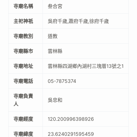
寺廟名稱
叁合宮
主祀神祇
吳府千歲,蕭府千歲,徐府千歲
寺廟教別
道教
寺廟縣市
雲林縣
寺廟地址
雲林縣四湖鄉內湖村三塊厝13號之1
寺廟電話
05-7875374
寺廟負責
吳忠和
人
寺廟經度
120.200996398926
寺廟緯度
23.6240291595459