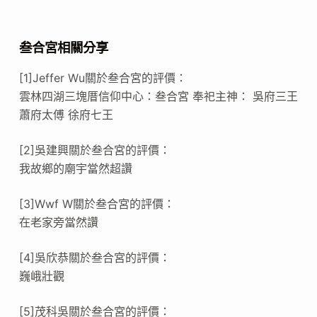
叁合宮相關分享
[1]Jeffer Wu關於叁合宮的評價：
雲林四湖三塊厝信仰中心：叁合宮 奉祀主神： 吳府三王
蕭府太傅 徐府七王
[2]吳建興關於叁合宮的評價：
我故鄉的廟宇當然超讚
[3]Wwf W關於叁合宮的評價：
在老家旁當然讚
[4]吳欣恭關於叁合宮的評價：
巍峨壯觀
[5]茂科吳關於叁合宮的評價：