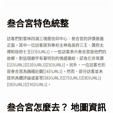
叁合宮特色統整
訪客們對雲林四湖三塊厝信仰中心：叁合宮的評價普遍
正面，其中一位訪客提到奉祀主神為吳府三王、蕭府太
傅和徐府七王[[1](URL)]。一些訪客表示叁合宮是他們的
故鄉，對這個廟宇有著特別的情感連結，認為它非常讚
[[2](URL)][[3](URL)][[5](URL)]。另外，一位訪客也形
容叁合宮為巍峨壯觀[[4](URL)]。然而，部分訪客並未
提供具體評論或星等[[6](URL)][[7](URL)][[8](URL)]
[[9](URL)][[10](URL)]。
叁合宮怎麼去？ 地圖資訊