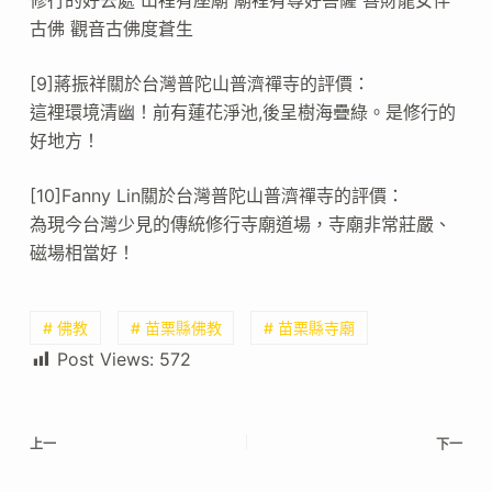
古佛 觀音古佛度蒼生
[9]蔣振祥關於台灣普陀山普濟禪寺的評價：
這裡環境清幽！前有蓮花淨池,後呈樹海疊綠。是修行的
好地方！
[10]Fanny Lin關於台灣普陀山普濟禪寺的評價：
為現今台灣少見的傳統修行寺廟道場，寺廟非常莊嚴、
磁場相當好！
# 佛教
# 苗栗縣佛教
# 苗栗縣寺廟
Post Views:
572
上一
下一