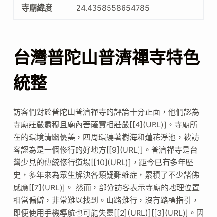
寺廟緯度
24.4358558654785
台灣普陀山普濟禪寺特色
統整
訪客們對於普陀山普濟禪寺的評論十分正面，他們認為
寺廟莊嚴肅穆且廟內菩薩寶相莊嚴[[4](URL)]。寺廟所
在的環境清幽優美，四周環繞著樹海和蓮花淨池，被訪
客認為是一個修行的好地方[[9](URL)]。普濟禪寺是台
灣少見的傳統修行道場[[10](URL)]，距今已有多年歷
史，多年來為眾生解決各類疑難雜症，累積了不少諸佛
感應[[7](URL)]。 然而，部分訪客表示寺廟的地理位置
相當偏僻，非常難以找到。山路難行，沒有路標指引，
即便使用手機導航也可能失靈[[2](URL)][[3](URL)]。因