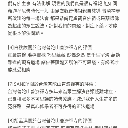
們有佛主事 有法化解 現世的我們真是很有福報 能如同
釋迦牟尼佛時代一般 由毘盧觀音佛祖親自教導 普濟禪寺
所啟建的每一場法會 都是恭請毘盧觀音佛祖或是藥師佛
為超建的眾生說法，針對我們的問題，對症下藥，才能
從根本解決問題。
[6]白秋紋關於台灣普陀山普濟禪寺的評價：
莊嚴肅穆 雕樑畫棟 巧思蘊藏 妙偈深長 是千生罕遇 萬劫
難逢的觀音道場 諸佛菩薩龍天護佑不可思議，有緣者才
能感受相應
[7]SANDY關於台灣普陀山普濟禪寺的評價：
台灣普陀山普濟禪寺多年來為眾生解決各類疑難雜症，
已累積眾多不可思議的諸佛感應，減少我們人生許多的
冤枉路，是真心修學者不可多得的正法道場
[8]胡孟淇關於台灣普陀山普濟禪寺的評價：
修行的好去處 山裡有座廟 廟裡有尊好菩薩 善財龍女伴