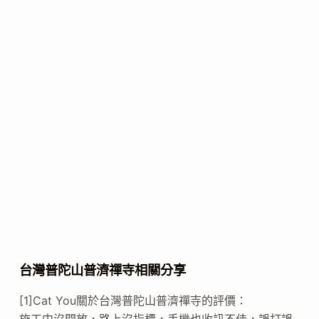
台灣普陀山普濟禪寺相關分享
[1]Cat You關於台灣普陀山普濟禪寺的評價：
施工中沒開放，路上沒指標，手機也收訊不佳，誤打誤