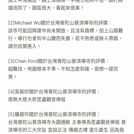
撞找到了，園區很大，看起來很美！
[2]Michael Wu關於台灣普陀山普濟禪寺的評價：
該寺可能因興建中尚未開放，且沒有路標，加上山路難
行。導行也會到半山腰而失靈。若不熟悉或無人帶路，
請勿自駕進入。
[3]Chan Ford關於台灣普陀山普濟禪寺的評價：
超難找，地圖根本不準。不知怎麼到達，很想一探究
竟。
[4]吳振欣關於台灣普陀山普濟禪寺的評價：
南無大慈大悲毘盧觀音佛祖
[5]羅碧玲關於台灣普陀山普濟禪寺的評價：
台灣普陀山普濟禪寺大圓通殿 主事佛為毘盧觀音佛祖 普
濟禪寺的三大宗旨 宣說正法 傳揚古禮 度化蒼生 因為我