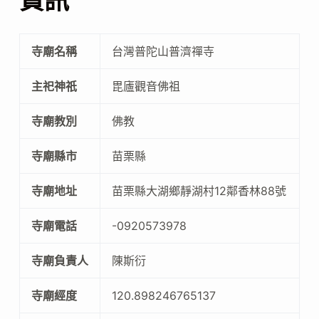
資訊
寺廟名稱
台灣普陀山普濟禪寺
主祀神祇
毘廬觀音佛祖
寺廟教別
佛教
寺廟縣市
苗栗縣
寺廟地址
苗栗縣大湖鄉靜湖村12鄰香林88號
寺廟電話
-0920573978
寺廟負責人
陳斯衍
寺廟經度
120.898246765137