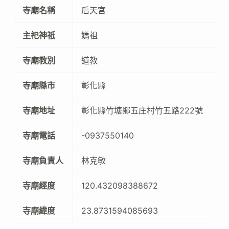
寺廟名稱
后天宮
主祀神祇
媽祖
寺廟教別
道教
寺廟縣市
彰化縣
寺廟地址
彰化縣竹塘鄉五庄村竹五路222號
寺廟電話
-0937550140
寺廟負責人
林克敏
寺廟經度
120.432098388672
寺廟緯度
23.8731594085693