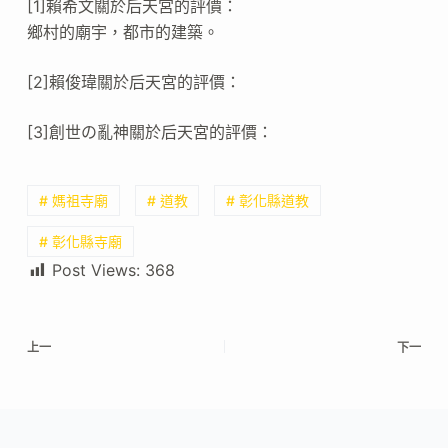
[1]賴希文關於后天宮的評價：
鄉村的廟宇，都市的建築。
[2]賴俊瑋關於后天宮的評價：
[3]創世の亂神關於后天宮的評價：
# 媽祖寺廟
# 道教
# 彰化縣道教
# 彰化縣寺廟
Post Views:
368
上一
下一