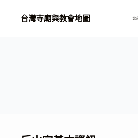
跳
至
台灣寺廟與教會地圖
北
主
要
內
容