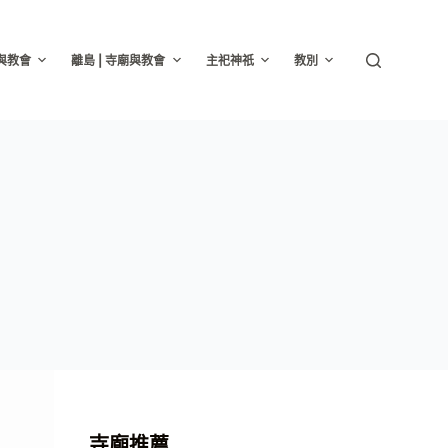
廟與教會
離島 | 寺廟與教會
主祀神祇
教別
寺廟推薦