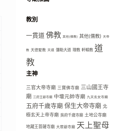
教別
佛教
一貫道
其他(儒教)
其他(佛教)
天帝
道
彌勒大道
理教
軒轅教
天德聖教
天道
教
教
主神
三山國王寺
三官大帝寺廟
三寶佛寺廟
廟
中壇元帥寺廟
九天玄女寺廟
三府王爺寺廟
五府千歲寺廟
保生大帝寺廟
北
極玄天上帝寺廟
土地公寺廟
吳府千歲寺廟
天上聖母
地藏王菩薩寺廟
大眾爺寺廟