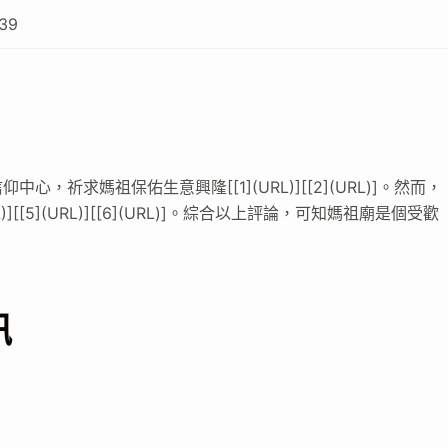
39
祈求媽祖保佑生意興隆[[1](URL)][[2](URL)]。然而，
)][[5](URL)][[6](URL)]。綜合以上評論，可知媽祖廟是個受歡
。
訊