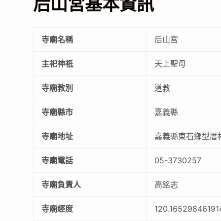
后山宮基本資訊
寺廟名稱
后山宮
主祀神祇
天上聖母
寺廟教別
道教
寺廟縣市
嘉義縣
寺廟地址
嘉義縣東石鄉型厝村
寺廟電話
05-3730257
寺廟負責人
高銘志
寺廟經度
120.16529846191