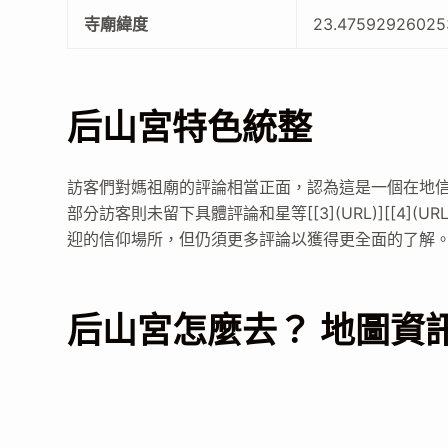
寺廟緯度
23.47592926025
后山宮特色統整
訪客們對媽祖廟的評論相當正面，認為這是一個在地信仰中心，
部分訪客則未留下具體評論和星等[[3](URL)][[4](URL
迎的信仰場所，但仍須更多評論以獲得更全面的了解
后山宮怎麼去？ 地圖資