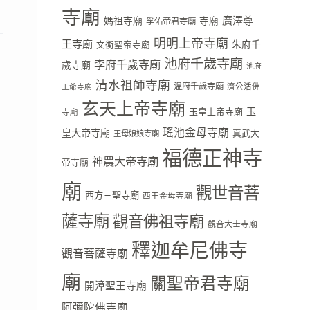
寺廟
廣澤尊
媽祖寺廟
寺廟
孚佑帝君寺廟
明明上帝寺廟
王寺廟
朱府千
文衡聖帝寺廟
池府千歲寺廟
李府千歲寺廟
歲寺廟
池府
清水祖師寺廟
溫府千歲寺廟
濟公活佛
王爺寺廟
玄天上帝寺廟
玉
玉皇上帝寺廟
寺廟
瑤池金母寺廟
皇大帝寺廟
真武大
王母娘娘寺廟
福德正神寺
神農大帝寺廟
帝寺廟
廟
觀世音菩
西方三聖寺廟
西王金母寺廟
薩寺廟
觀音佛祖寺廟
觀音大士寺廟
釋迦牟尼佛寺
觀音菩薩寺廟
廟
關聖帝君寺廟
開漳聖王寺廟
阿彌陀佛寺廟