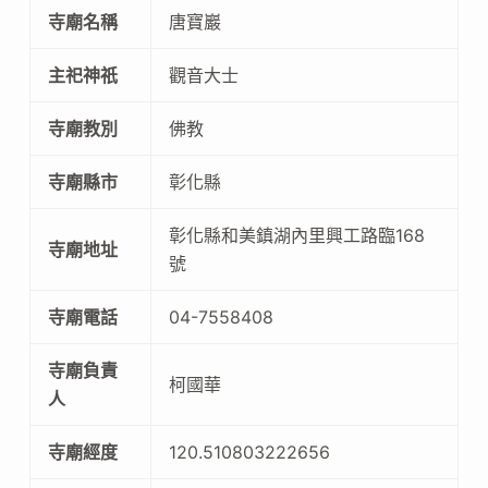
寺廟名稱
唐寶巖
主祀神祇
觀音大士
寺廟教別
佛教
寺廟縣市
彰化縣
彰化縣和美鎮湖內里興工路臨168
寺廟地址
號
寺廟電話
04-7558408
寺廟負責
柯國華
人
寺廟經度
120.510803222656