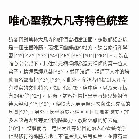
唯心聖教大凡寺特色統整
訪客們對芎林大凡寺的評價皆相當正面，多數都認為這
是一個莊嚴殊勝、環境清幽靜謐的地方，適合修行和學
習[^1^][^2^][^3^][^4^][^5^][^6^][^9^][^10^]。寺院在
唯心宗宗派下，其住持元桐禪師為混元禪師的第一位大
弟子，精通易經八卦[^8^]，並因法師、講師等人才的培
養而名聲漸起[^3^][^8^]。此外，參訪者也提到大凡寺
有豐富的文化特色，如唐代建築、廟中廟，以及天花板
有64卦等[^2^]。 同時，訪客評價指出寺內師兄師姐們
待人親和[^1^][^5^]，使得大凡寺更顯莊嚴與法喜充滿的
氛圍[^7^]。另外，因坐落於芎林。。且其風景優美，許
多人認為大凡寺是個消除壓力、放鬆休憩的好去處
[^6^]。 整體而言，芎林大凡寺是個能讓人心靈獲得淨
化與修行的殊勝之地，不僅提供易經等課程，並擁有幽