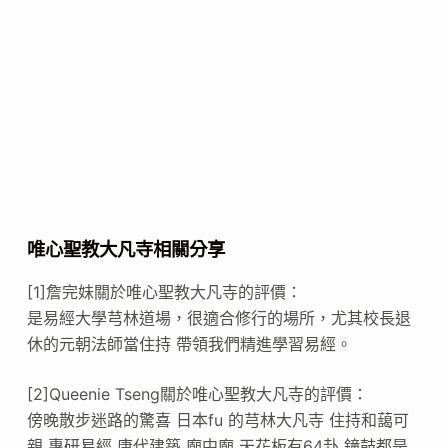
唯心聖教大凡寺相關分享
[1]詹完妹關於唯心聖教大凡寺的評價：
是易經大學芎林道場，很適合修行的場所，尤其校長退
休的元朝法師當住持 帶領我們精進學習易經。
[2]Queenie Tseng關於唯心聖教大凡寺的評價：
傍晚散步迷路的驚喜 日本fu 的芎林大凡寺 住持和藹可
親 專研易經 唐代建築 廟中廟 天花板有64卦 鐘鼓都是