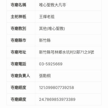
寺廟名稱
唯心聖教大凡寺
主祀神祇
王禪老祖
寺廟教別
其他(唯心聖教)
寺廟縣市
新竹縣
寺廟地址
新竹縣芎林鄉水坑村2鄰71之9號
寺廟電話
03-5925669
寺廟負責人
張勳桐
寺廟經度
121.099807739258
寺廟緯度
24.7869853973389