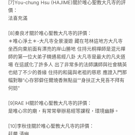
[7]You-chung Hsu (HAJIME)關於唯心聖教大凡寺的評
價：
法喜充滿
[8]秦良才關於唯心聖教大凡寺的評價：
＊唯心淨土＊-大凡寺全景漫遊 藏在芎林這地方大凡寺
坐西向東前面有漂亮的岸山勝地 住持元桐禪師是混元禪
師的第一位大弟子精通易經八卦 大凡寺是最大的凡夫道
場 在這感化了許多人 出了非常多的法師講師與社會精英
也結了不少的善緣 住持的和藹與老祖的慈悲 應證入門那
幅對聯"心存邪僻任爾燒香無點益""身扶正大見吾不拜有
何妨"
[9]RAE H關於唯心聖教大凡寺的評價：
是唯心宗的廟，有常常舉辦易經等課程，環境幽靜。
[10]李秋佳關於唯心聖教大凡寺的評價：
莊嚴 清幽