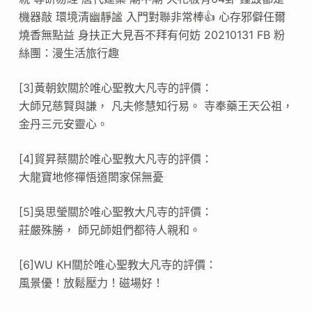
機器敲 環境清幽靜謐 入門對聯非常棒👍 心存邪僻任爾
燒香無點益 身扶正大見吾不拜有何妨 20210131 FB 粉
絲團：漫生活旅行趣
[3]黃朝欽關於唯心聖教大凡寺的評價：
大師兄慈賢與謙， 凡夫修慧知行易。 寺奉藥王天公祖，
金丹三元安靈心。
[4]貿昇蔡關於唯心聖教大凡寺的評價：
大龍寶地修禪悟道閤家保無憂
[5]吳思瑩關於唯心聖教大凡寺的評價：
莊嚴殊勝， 師兄師姐們都待人親和。
[6]WU KH關於唯心聖教大凡寺的評價：
風景優！放鬆壓力！磁場好！