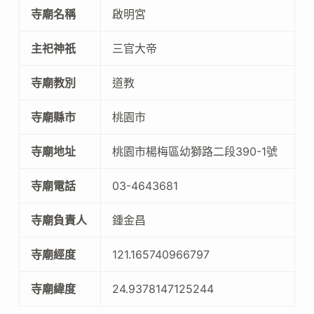
寺廟名稱
啟明宮
主祀神祇
三官大帝
寺廟教別
道教
寺廟縣市
桃園市
寺廟地址
桃園市楊梅區幼獅路二段390-1號
寺廟電話
03-4643681
寺廟負責人
鍾金昌
寺廟經度
121.165740966797
寺廟緯度
24.9378147125244