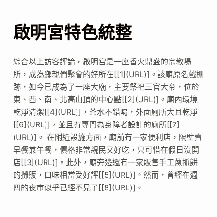
啟明宮特色統整
綜合以上訪客評論，啟明宮是一座香火鼎盛的宗教場
所，成為鄉親們聚會的好所在[[1](URL)]。該廟原名戲棚
跡，如今已成為了一座大廟，主要祭祀三官大帝，位於
東、西、南、北高山頂的中心點[[2](URL)]。廟內環境
乾淨清潔[[4](URL)]，茶水不錯喝，外面廁所大且乾淨
[[6](URL)]，並且有專門為身障者設計的廁所[[7]
(URL)]。 在附近設施方面，廟前有一家便利店，隔壁賣
早餐兼午餐，價格非常親民又好吃，只可惜在假日沒開
店[[3](URL)]。此外，廟旁邊還有一家販售手工蔥抓餅
的攤販，口味相當受好評[[5](URL)]。然而，曾經在週
四的夜市似乎已經不見了[[8](URL)]。