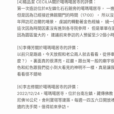
[4]楊品潔 CECILIA關於噶瑪噶居寺的評價：
第一次造訪位於#左鎮化石石館旁的噶瑪噶居寺， 一
但是因為已經接近佛館關門的時間（17:00）， 所
年拜訪尼泊爾的場景， 虔誠的轉動著金色經綸， 繞
這次因為時間因素沒有進到各寺院參拜， 但是單單在
因為園區蠻大的， 建議前來參訪的人預留至少2個小
[5]李傳芳關於噶瑪噶居寺的評價：
以前只是路過，今天放假和老公兩人就去看看，從停
麼？）。裏面真的很漂亮，莊嚴。跟台灣ㄧ般的廟宇
色和紅色跟我們從小到大看見的神明不一樣，真是讓
看看很不錯呦
[6]李志修關於噶瑪噶居寺的評價：
2022/12/24，噶瑪噶居寺，位於台南左鎮，藏傳
尼佛16公尺，舍利寶塔等建築。每週一四五六日開放
適的洗手間。值得前來參訪。