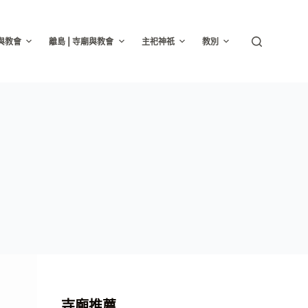
廟與教會
離島 | 寺廟與教會
主祀神祇
教別
寺廟推薦