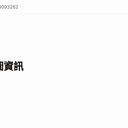
8093262
圖資訊