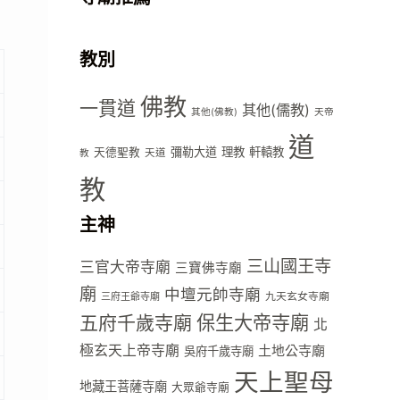
教別
佛教
一貫道
其他(儒教)
其他(佛教)
天帝
道
彌勒大道
理教
軒轅教
天德聖教
天道
教
教
主神
三山國王寺
三官大帝寺廟
三寶佛寺廟
廟
中壇元帥寺廟
九天玄女寺廟
三府王爺寺廟
五府千歲寺廟
保生大帝寺廟
北
極玄天上帝寺廟
土地公寺廟
吳府千歲寺廟
天上聖母
地藏王菩薩寺廟
大眾爺寺廟