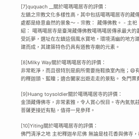
[7]ququach __關於噶瑪噶居寺的評價：
左鎮之宗教文化多樣性高，其中包括噶瑪噶居寺的藏
處都是綠意盎然的景象～ - 宗教： 藏傳佛教。 - 主祀：
紹： 噶瑪噶居寺是臺灣藏傳佛教噶瑪噶居傳承最大的
受託夢，選址在左鎮這個風水寶地，環境清幽的地方
建而成，其建築特色仍具有道教寺廟的元素。
[8]Milky Way關於噶瑪噶居寺的評價：
非常乾淨，而且很特別是廁所需要拖鞋換室內拖；😄
的釋迦頭、藍瞳；適合闔家出遊走走的景點。 免門票費、好停
[9]Huang toysoldier關於噶瑪噶居寺的評價：
金頂藏傳佛寺，非常素雅，令人賞心悅目。寺內氣氛
菩薩更接近有點，值得一見參拜。
[10]Yiting關於噶瑪噶居寺的評價：
佛門清淨之地 主祀釋迦牟尼佛 無論是桂花香與佛寺，