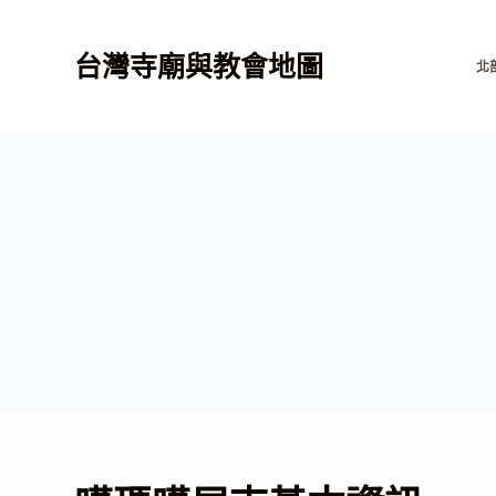
跳
至
台灣寺廟與教會地圖
北
主
要
內
容