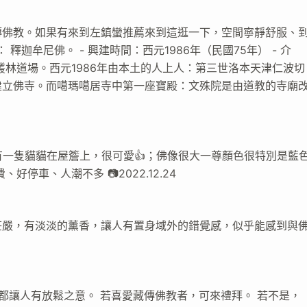
傳佛教。如果有來到左鎮蠻推薦來到這逛一下，空間寧靜舒服、
 釋迦牟尼佛。 - 興建時間：西元1986年（民國75年） - 介
叢林道場。西元1986年由本土的人上人：第三世洛本天津仁波切
建立佛寺。而噶瑪噶居寺中第一座寶殿：文殊院是由道教的寺廟
有一隻貓貓在屋簷上，很可愛👍；佛像很大一尊顏色很特別是藍
車、人潮不多 📷2022.12.24
莊嚴，有淡淡的薰香，讓人有置身域外的錯覺感，似乎能感到與
都讓人有放鬆之意。 若喜愛藏傳佛教者，可來禮拜。 若不是，