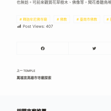
也無妨。可前來觀賞花草樹木、佛像等，聞花香聽鳥
# 釋迦牟尼佛寺廟
# 佛教
# 臺南市佛教
#
Post Views:
407
上一
TEMPLE
萬福宮高雄市寺廟探索