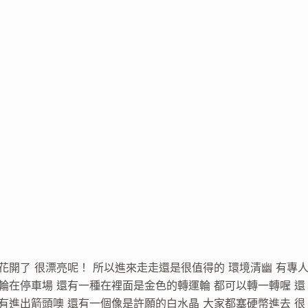
花開了 很漂亮呢！ 所以進來走走還是很值得的 環境清幽 有專
輪在停車場 還有一種在裡面是金色的轉運輪 都可以轉一轉喔 還
有進出箭頭噢 還有一個像是許願的白水晶 大家都塞硬幣進去 很