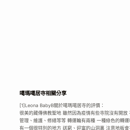
噶瑪噶居寺相關分享
[1]Leona BabyB關於噶瑪噶居寺的評價：
很美的藏傳佛教聖地 雖然因為疫情有些寺院沒有開放 
管理、維護、修繕等等 轉運輪有兩種 一種綠色的轉運
有一個很特別的地方 送窮、迎富的山洞裏 注意地板會