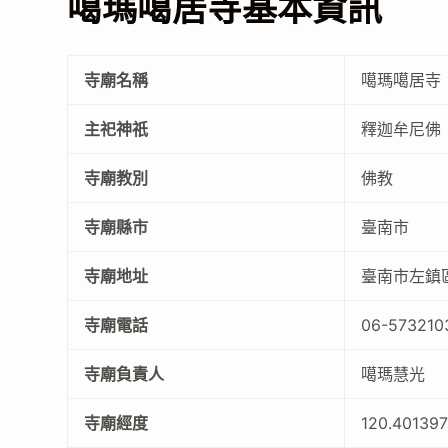
噶瑪噶居寺基本資訊
寺廟名稱
噶瑪噶居寺
主祀神祇
釋迦牟尼佛
寺廟教別
佛教
寺廟縣市
臺南市
寺廟地址
臺南市左鎮區
寺廟電話
06-573210
寺廟負責人
噶瑪慧光
寺廟經度
120.40139