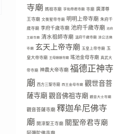
寺廟
廣澤尊
媽祖寺廟
寺廟
孚佑帝君寺廟
明明上帝寺廟
王寺廟
朱府千
文衡聖帝寺廟
池府千歲寺廟
李府千歲寺廟
歲寺廟
池府
清水祖師寺廟
溫府千歲寺廟
濟公活佛
王爺寺廟
玄天上帝寺廟
玉
玉皇上帝寺廟
寺廟
瑤池金母寺廟
皇大帝寺廟
真武大
王母娘娘寺廟
福德正神寺
神農大帝寺廟
帝寺廟
廟
觀世音菩
西方三聖寺廟
西王金母寺廟
薩寺廟
觀音佛祖寺廟
觀音大士寺廟
釋迦牟尼佛寺
觀音菩薩寺廟
廟
關聖帝君寺廟
開漳聖王寺廟
阿彌陀佛寺廟