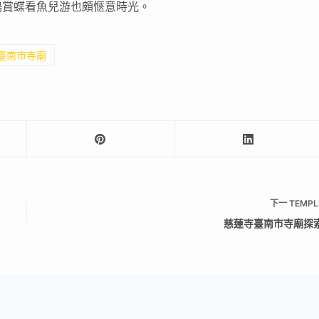
鳴賞蝶看魚兒游也頗愜意時光。
 臺南市寺廟
下一
TEMPL
慈蓮寺臺南市寺廟探