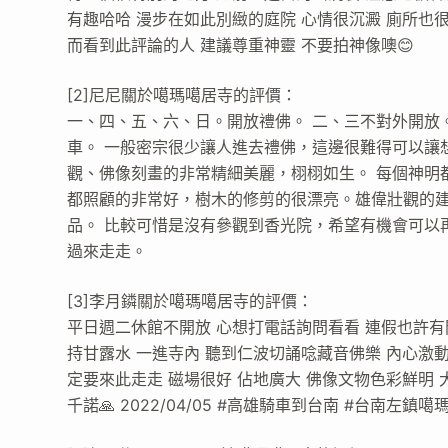
有趣哈哈 漫步在如此別緻的庭院 心情很沉澱 廁所也很
而看到此評論的人 建議尊重神靈 不要拍神像噢😊
[2]尼尼關於噶瑪噶居寺的評價：
一、四、五、六、日。開放禮佛。 二、三不對外開放
車。 一般密宗很少讓人進去禮佛，這邊很難得可以讓
觀、佛像刻畫的非常精細美麗，栩栩如生。 每個神明
都照顧的非常好，樹木的修剪的很漂亮。雄偉壯觀的
品。 比較可惜是沒有參觀到香光院，希望有機會可以
過來走走。
[3]李月鏻關於噶瑪噶居寺的評價：
平日週二休館不開放 心想打電話詢問看看 連假也許有
持甘露水 一進寺內 聽到仁波切誦唸藏音佛樂 內心激動
定要來此走走 磁場很好 佔地廣大 佛像文物色彩鮮明 
千諾🙏 2022/04/05 #高雄騎車到台南 #台南左鎮