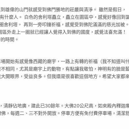
進到雄偉的山門就感受到佛門勝地的莊嚴與清淨。 雖然是假日，
以沒有什麼人。 白色的舍利塔矗立，矗立在園區中，感覺好像回到
一圈舍利塔， 再到一旁叩鐘祈福，感覺受到佛陀滿滿的慈光加被
園區外走上一圈就已經讓人覺得入到佛的國度，感覺法喜充滿！
時的時間。
車場開始有感覺像西藏的廟宇，一路上有轉的祈福（我不知道叫
很不相同，尤其是廟宇上的動物，有點讓我敬怕，神明有的臉是
我大開眼界，受益良多。但我還是很喜歡這個地方。希望大家都
佛教，清靜佔地廣，建此已30餘年。大佛20公尺高，如來殿內釋迦
禮佛，每週二、三不對外開放。停車方便有免付費停車場，清潔