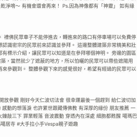
乾淨唷～ 有機會還會再來！ Ps.因為神像都有「神靈」 如有緣
。 禮佛民眾車子不能停進去，轉進來的路口有停車場可以免費停
想認識密宗的民眾前來認識並參拜。 這邊整體建築非常精美和壯
都有標示介紹，讓民眾可以知道是在參拜哪個神明。 旁邊的園區
建築，當然就少了遮蔽的地方，所以怕曬的民眾可以帶些遮陽用
再來參觀到。 整體參觀下來的感覺很好，希望有經過的民眾可以
開放參觀 剛好今天仁波切法會 很幸運最後一個趕到 給仁波切加
 感動的想落淚 也許累世跟藏傳佛教 有深厚的緣份 朋友推薦 一
大鐘敲三下 罪業輕落 音波震動 穿透內在深處 細胞都甦醒 噶瑪
噶瑪噶居寺 #大手拉小手Vespa親子遊趣