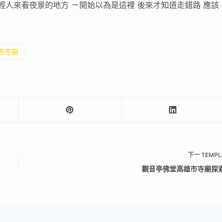
年輕人來看夜景的地方 ㄧ開始以為是這裡 後來才知道走錯路 應該
南市寺廟
下一
TEMPL
觀音亭佛堂高雄市寺廟探