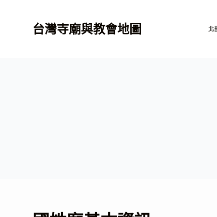
跳
至
台灣寺廟與教會地圖
北
主
要
內
容