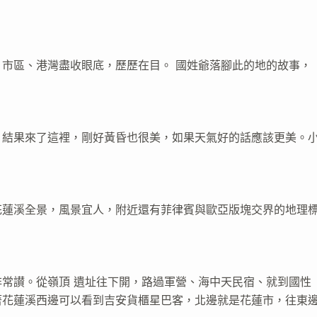
市區、港灣盡收眼底，歷歷在目。 國姓爺落腳此的地的故事，
，結果來了這裡，剛好黃昏也很美，如果天氣好的話應該更美。
花蓮溪全景，風景宜人，附近還有菲律賓與歐亞版塊交界的地理
常讃。從嶺頂 遺址往下開，路過軍營、海中天民宿、就到國性
著花蓮溪西邊可以看到吉安貨櫃星巴客，北邊就是花蓮市，往東