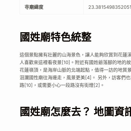
寺廟緯度
23.381549835205
國姓廟特色統整
這個景點擁有壯麗的山海景色，讓人能夠欣賞到花蓮溪全
人喜歡來這裡看夜景[10]。附近有國姓爺落腳的地的故
花蓮嶺頂，是海岸山脈的北端起點，值得一訪的地質景點
洄瀾國性廟往海邊走，風景更美[4]。 另外，訪客
路[10]，或需要小心一段路沒有街燈[2]。
國姓廟怎麼去？ 地圖資