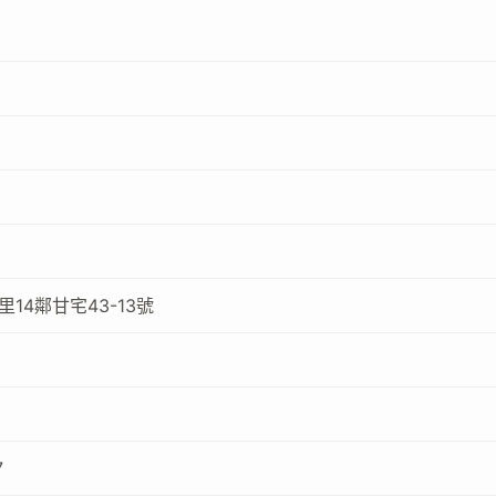
14鄰甘宅43-13號
7