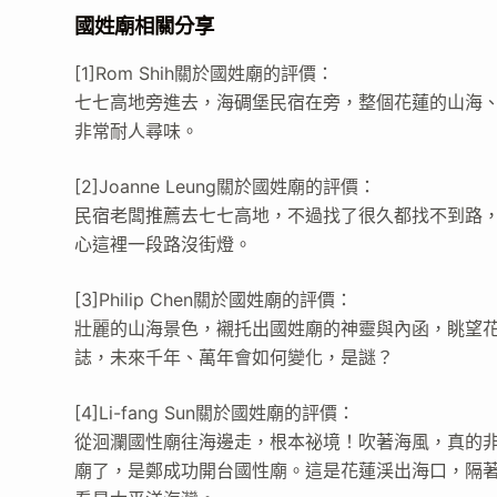
國姓廟相關分享
[1]Rom Shih關於國姓廟的評價：
七七高地旁進去，海碉堡民宿在旁，整個花蓮的山海、
非常耐人尋味。
[2]Joanne Leung關於國姓廟的評價：
民宿老闆推薦去七七高地，不過找了很久都找不到路
心這裡一段路沒街燈。
[3]Philip Chen關於國姓廟的評價：
壯麗的山海景色，襯托出國姓廟的神靈與內函，眺望
誌，未來千年、萬年會如何變化，是謎？
[4]Li-fang Sun關於國姓廟的評價：
從洄瀾國性廟往海邊走，根本祕境！吹著海風，真的非
廟了，是鄭成功開台國性廟。這是花蓮渓出海口，隔