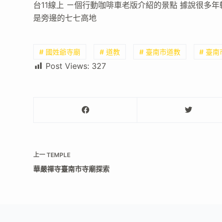
台11線上 ㄧ個行動咖啡車老版介紹的景點 據說很多
是旁邊的七七高地
# 國姓爺寺廟
# 道教
# 臺南市道教
# 臺
Post Views:
327
上一
TEMPLE
華嚴禪寺臺南市寺廟探索