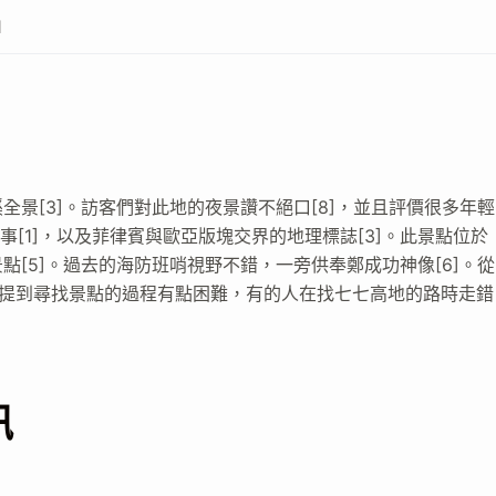
1
景[3]。訪客們對此地的夜景讚不絕口[8]，並且評價很多年輕
事[1]，以及菲律賓與歐亞版塊交界的地理標誌[3]。此景點位於
[5]。過去的海防班哨視野不錯，一旁供奉鄭成功神像[6]。從
們也提到尋找景點的過程有點困難，有的人在找七七高地的路時走錯
訊