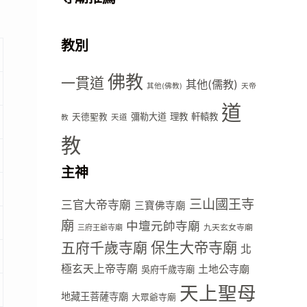
教別
佛教
一貫道
其他(儒教)
其他(佛教)
天帝
道
彌勒大道
理教
軒轅教
天德聖教
天道
教
教
主神
三山國王寺
三官大帝寺廟
三寶佛寺廟
廟
中壇元帥寺廟
九天玄女寺廟
三府王爺寺廟
五府千歲寺廟
保生大帝寺廟
北
極玄天上帝寺廟
土地公寺廟
吳府千歲寺廟
天上聖母
地藏王菩薩寺廟
大眾爺寺廟