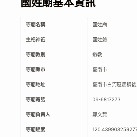
國姓廟基本資訊
寺廟名稱
國姓廟
主祀神祇
國姓爺
寺廟教別
道教
寺廟縣市
臺南市
寺廟地址
臺南市白河區馬稠後里
寺廟電話
06-6817273
寺廟負責人
鄭文賢
寺廟經度
120.43990325927