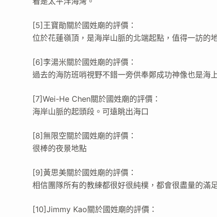
看是太平洋海灣。
[5]王寶勛關於國姓廟的評價：
位於花蓮嶺頂，是海岸山脈的北端起點，值得一訪的地質
[6]李湯米關於國姓廟的評價：
過去的海防班哨視野不錯一旁供奉鄭成功神像也是海
[7]Wei-He Chen關於國姓廟的評價：
海岸山脈的起頭段。可遠眺出海口
[8]無限空關於國姓廟的評價：
很棒的夜景地點
[9]黃思美關於國姓廟的評價：
相信團隊所有的教練都很好很純樸，都會很盡量的滿足客人
[10]Jimmy Kao關於國姓廟的評價：