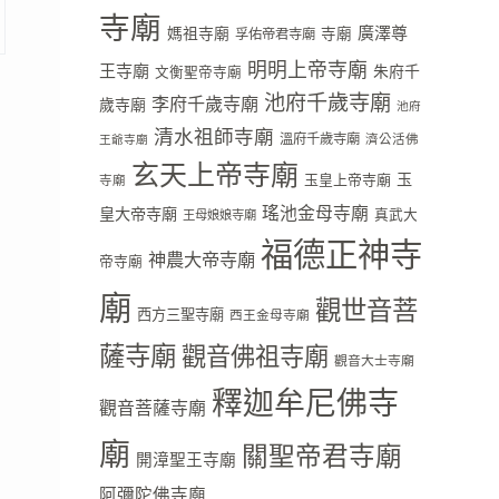
寺廟
廣澤尊
媽祖寺廟
寺廟
孚佑帝君寺廟
明明上帝寺廟
王寺廟
朱府千
文衡聖帝寺廟
池府千歲寺廟
李府千歲寺廟
歲寺廟
池府
清水祖師寺廟
溫府千歲寺廟
濟公活佛
王爺寺廟
玄天上帝寺廟
玉
玉皇上帝寺廟
寺廟
瑤池金母寺廟
皇大帝寺廟
真武大
王母娘娘寺廟
福德正神寺
神農大帝寺廟
帝寺廟
廟
觀世音菩
西方三聖寺廟
西王金母寺廟
薩寺廟
觀音佛祖寺廟
觀音大士寺廟
釋迦牟尼佛寺
觀音菩薩寺廟
廟
關聖帝君寺廟
開漳聖王寺廟
阿彌陀佛寺廟