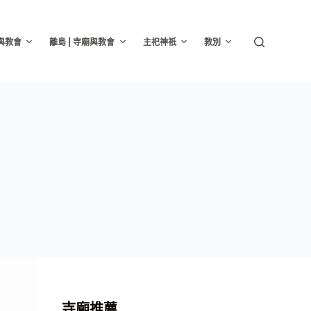
廟與教會
離島 | 寺廟與教會
主祀神祇
教別
寺廟推薦