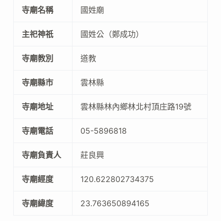
寺廟名稱
國姓廟
主祀神祇
國姓公（鄭成功）
寺廟教別
道教
寺廟縣市
雲林縣
寺廟地址
雲林縣林內鄉林北村頂庄路19號
寺廟電話
05-5896818
寺廟負責人
莊良興
寺廟經度
120.622802734375
寺廟緯度
23.763650894165