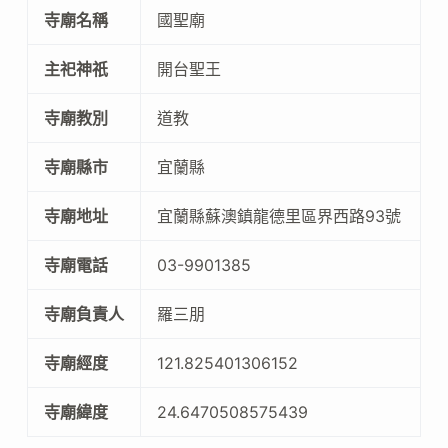
寺廟名稱
國聖廟
主祀神祇
開台聖王
寺廟教別
道教
寺廟縣市
宜蘭縣
寺廟地址
宜蘭縣蘇澳鎮龍德里區界西路93號
寺廟電話
03-9901385
寺廟負責人
羅三朋
寺廟經度
121.825401306152
寺廟緯度
24.6470508575439