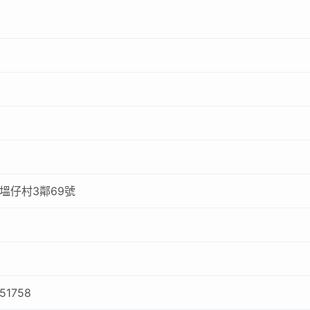
塭仔村3鄰69號
051758