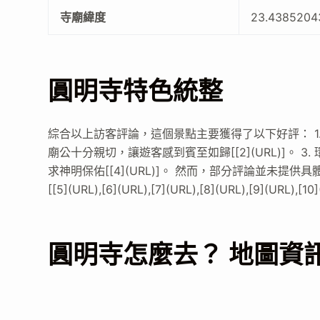
寺廟緯度
23.4385204
圓明寺特色統整
綜合以上訪客評論，這個景點主要獲得了以下好評： 1. 充
廟公十分親切，讓遊客感到賓至如歸[[2](URL)]。 3.
求神明保佑[[4](URL)]。 然而，部分評論並未
[[5](URL),[6](URL),[7](URL),[8](URL),[9](URL),[1
圓明寺怎麼去？ 地圖資