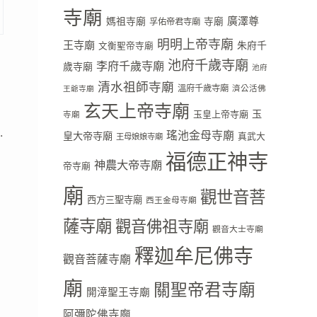
寺廟
廣澤尊
媽祖寺廟
寺廟
孚佑帝君寺廟
明明上帝寺廟
王寺廟
朱府千
文衡聖帝寺廟
池府千歲寺廟
李府千歲寺廟
歲寺廟
池府
清水祖師寺廟
溫府千歲寺廟
濟公活佛
王爺寺廟
玄天上帝寺廟
玉
玉皇上帝寺廟
寺廟
.
瑤池金母寺廟
皇大帝寺廟
真武大
王母娘娘寺廟
福德正神寺
神農大帝寺廟
帝寺廟
廟
觀世音菩
西方三聖寺廟
西王金母寺廟
薩寺廟
觀音佛祖寺廟
觀音大士寺廟
釋迦牟尼佛寺
觀音菩薩寺廟
廟
關聖帝君寺廟
開漳聖王寺廟
阿彌陀佛寺廟