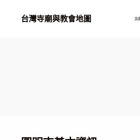
跳
至
台灣寺廟與教會地圖
北
主
要
內
容