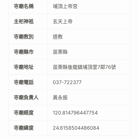
寺廟名稱
埔頂上帝宮
主祀神祇
玄天上帝
寺廟教別
道教
寺廟縣市
苗栗縣
寺廟地址
苗栗縣後龍鎮埔頂里7鄰76號
寺廟電話
037-722377
寺廟負責人
黃永振
寺廟經度
120.814796447754
寺廟緯度
24.6158504486084