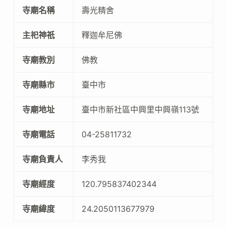
寺廟名稱
壽光精舍
主祀神祇
釋迦牟尼佛
寺廟教別
佛教
寺廟縣市
臺中市
寺廟地址
臺中市新社區中興里中興嶺113號
寺廟電話
04-25811732
寺廟負責人
李秀我
寺廟經度
120.795837402344
寺廟緯度
24.2050113677979