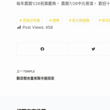
每年農曆1/26祝壽慶典， 農曆7/26中元普渡， 歡
# 百姓公寺廟
# 道教
# 彰化縣道教
# 彰
Post Views:
458
上一
TEMPLE
觀音精舍臺東縣寺廟探索