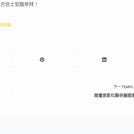
迎十方信士蒞臨參拜！
化縣寺廟
下一
TEMPL
南壇宮彰化縣寺廟探