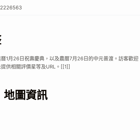
82226563
整
曆1月26日祝壽慶典，以及農曆7月26日的中元普渡。訪客歡迎
相關評價星等及URL。[[1]]
 地圖資訊