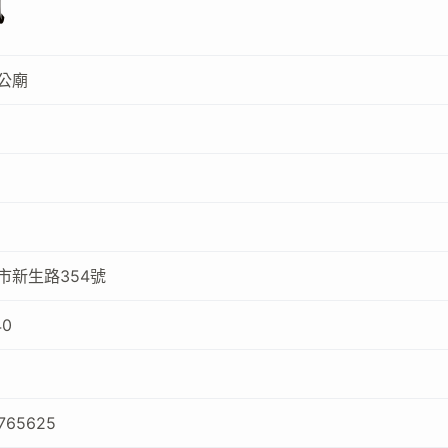
訊
公廟
市新生路354號
40
4765625