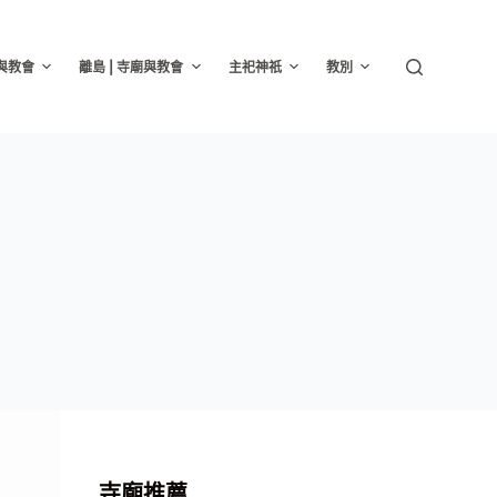
廟與教會
離島 | 寺廟與教會
主祀神祇
教別
寺廟推薦