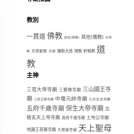
教別
佛教
一貫道
其他(儒教)
其他(佛教)
天帝
道
彌勒大道
理教
軒轅教
天德聖教
天道
教
教
主神
三山國王寺
三官大帝寺廟
三寶佛寺廟
廟
中壇元帥寺廟
九天玄女寺廟
三府王爺寺廟
五府千歲寺廟
保生大帝寺廟
北
極玄天上帝寺廟
土地公寺廟
吳府千歲寺廟
天上聖母
地藏王菩薩寺廟
大眾爺寺廟