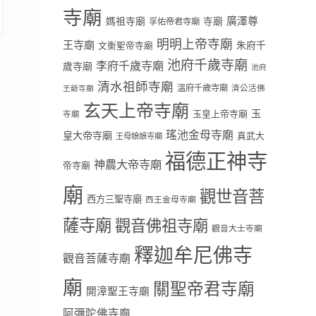
寺廟
廣澤尊
媽祖寺廟
寺廟
孚佑帝君寺廟
明明上帝寺廟
王寺廟
朱府千
文衡聖帝寺廟
池府千歲寺廟
李府千歲寺廟
歲寺廟
池府
清水祖師寺廟
溫府千歲寺廟
濟公活佛
王爺寺廟
玄天上帝寺廟
玉
玉皇上帝寺廟
寺廟
瑤池金母寺廟
皇大帝寺廟
真武大
王母娘娘寺廟
福德正神寺
神農大帝寺廟
帝寺廟
廟
觀世音菩
西方三聖寺廟
西王金母寺廟
薩寺廟
觀音佛祖寺廟
觀音大士寺廟
釋迦牟尼佛寺
觀音菩薩寺廟
廟
關聖帝君寺廟
開漳聖王寺廟
阿彌陀佛寺廟