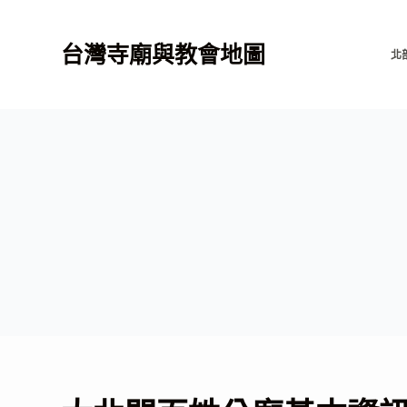
跳
至
台灣寺廟與教會地圖
北
主
要
內
容