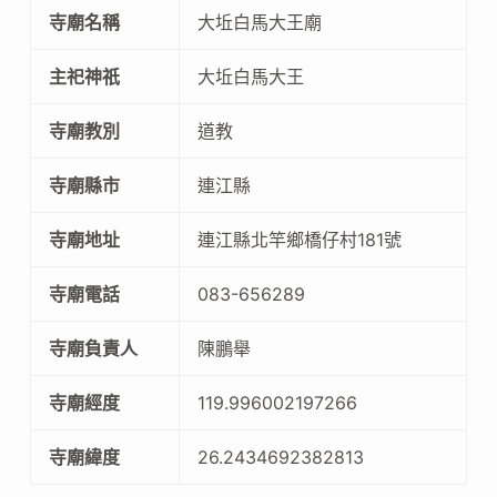
寺廟名稱
大坵白馬大王廟
主祀神祇
大坵白馬大王
寺廟教別
道教
寺廟縣市
連江縣
寺廟地址
連江縣北竿鄉橋仔村181號
寺廟電話
083-656289
寺廟負責人
陳鵬舉
寺廟經度
119.996002197266
寺廟緯度
26.2434692382813