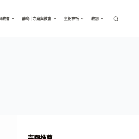
廟與教會
離島 | 寺廟與教會
主祀神祇
教別
寺廟推薦