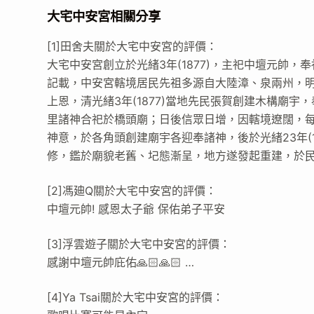
大宅中安宮相關分享
[1]田舍夫關於大宅中安宮的評價：
大宅中安宮創立於光緒3年(1877)，主祀中壇元帥
記載，中安宮轄境居民先祖多源自大陸漳、泉兩州，
上恩，清光緒3年(1877)當地先民張賀創建木構廟
里諸神合祀於橋頭廟；日後信眾日增，因轄境遼闊，
神意，於各角頭創建廟宇各迎奉諸神，後於光緒23年(
修，鑑於廟貌老舊、圮態漸呈，地方遂發起重建，於民
[2]馮廸Q關於大宅中安宮的評價：
中壇元帥! 感恩太子爺 保佑弟子平安
[3]浮雲遊子關於大宅中安宮的評價：
感謝中壇元帥庇佑🙏🏻🙏🏻 …
[4]Ya Tsai關於大宅中安宮的評價：