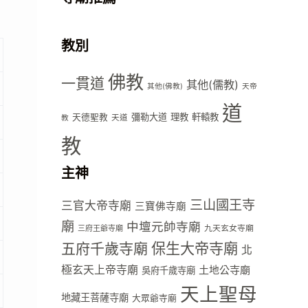
教別
佛教
一貫道
其他(儒教)
其他(佛教)
天帝
道
彌勒大道
理教
軒轅教
天德聖教
天道
教
教
主神
三山國王寺
三官大帝寺廟
三寶佛寺廟
廟
中壇元帥寺廟
九天玄女寺廟
三府王爺寺廟
五府千歲寺廟
保生大帝寺廟
北
極玄天上帝寺廟
土地公寺廟
吳府千歲寺廟
天上聖母
地藏王菩薩寺廟
大眾爺寺廟