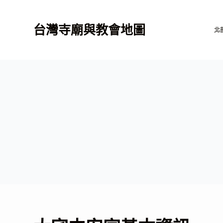
跳
至
台灣寺廟與教會地圖
北
主
要
內
容