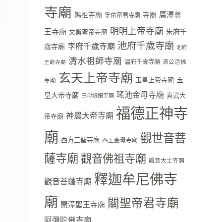
寺廟
廣澤尊
媽祖寺廟
寺廟
孚佑帝君寺廟
明明上帝寺廟
王寺廟
朱府千
文衡聖帝寺廟
池府千歲寺廟
李府千歲寺廟
歲寺廟
池府
清水祖師寺廟
溫府千歲寺廟
濟公活佛
王爺寺廟
玄天上帝寺廟
玉
玉皇上帝寺廟
寺廟
瑤池金母寺廟
皇大帝寺廟
真武大
王母娘娘寺廟
他
福德正神寺
神農大帝寺廟
帝寺廟
廟
觀世音菩
西方三聖寺廟
西王金母寺廟
薩寺廟
觀音佛祖寺廟
觀音大士寺廟
釋迦牟尼佛寺
觀音菩薩寺廟
廟
關聖帝君寺廟
開漳聖王寺廟
阿彌陀佛寺廟