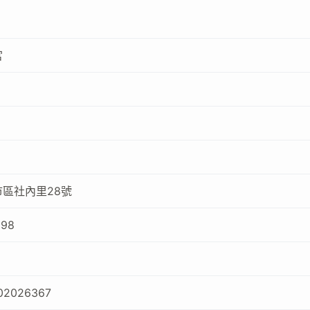
宮
區社內里28號
398
02026367