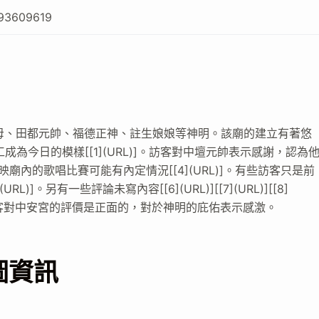
93609619
聖母、田都元帥、福德正神、註生娘娘等神明。該廟的建立有著悠
為今日的模樣[[1](URL)]。訪客對中壇元帥表示感謝，認為
訪客反映廟內的歌唱比賽可能有內定情況[[4](URL)]。有些訪客只是前
。另有一些評論未寫內容[[6](URL)][[7](URL)][[8]
來看，大部分訪客對中安宮的評價是正面的，對於神明的庇佑表示感激。
圖資訊