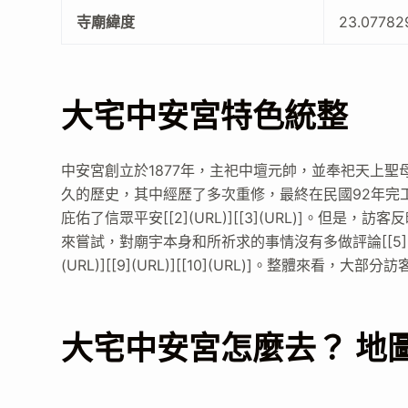
寺廟緯度
23.07782
大宅中安宮特色統整
中安宮創立於1877年，主祀中壇元帥，並奉祀天上
久的歷史，其中經歷了多次重修，最終在民國92年完工成
庇佑了信眾平安[[2](URL)][[3](URL)]。但是，
來嘗試，對廟宇本身和所祈求的事情沒有多做評論[[5](URL)]
(URL)][[9](URL)][[10](URL)]。整體
大宅中安宮怎麼去？ 地