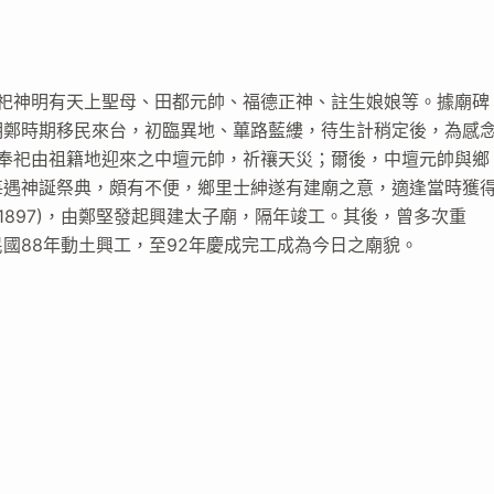
，奉祀神明有天上聖母、田都元帥、福德正神、註生娘娘等。據廟碑
明鄭時期移民來台，初臨異地、蓽路藍縷，待生計稍定後，為感
宇，奉祀由祖籍地迎來之中壇元帥，祈禳天災；爾後，中壇元帥與鄉
每遇神誕祭典，頗有不便，鄉里士紳遂有建廟之意，適逢當時獲
1897)，由鄭堅發起興建太子廟，隔年竣工。其後，曾多次重
國88年動土興工，至92年慶成完工成為今日之廟貌。